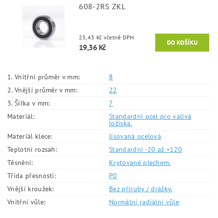
608-2RS ZKL
23,43 Kč včetně DPH
19,36 Kč
1. Vnitřní průměr v mm:
8
2. Vnější průměr v mm:
22
3. Šířka v mm:
7
Materiál:
Standardní ocel pro valivá
ložiska.
Materiál klece:
lisovaná ocelová
Teplotní rozsah:
Standardní -20 až +120
Těsnění:
Krytované plechem.
Třída přesnosti:
P0
Vnější kroužek:
Bez příruby / drážky.
Vnitřní vůle:
Normální radiální vůle