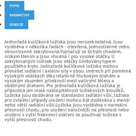
POPIS
PARAMETRY
DISKUZE
Jednořadá kuličková ložiska jsou nerozebíratelná. Jsou
vyráběna v několika řadách - otevřená, jednostranně nebo
oboustranně zakrytovaná.Vyznačují se tichým chodem,
nízkým třením a jsou vhodná i pro vysoké otáčky. U
zakrytovaných ložisek jsou otáčky limitovány typem
použitého krytu. Jednořadá kuličková ložiska mohou
přenášet radiální i axiální síly v obou směrech při poměrně
vysokých otáčkách díky relativně hlubokým drahám a
vysokým stupněm přimknutí mezi valivými tělesy a
oběžnými drahami. Pro jednořadá kuličková ložiska je
přípustná jen malá naklopitelnost ložiskových kroužků.
Ložiska jsou dodávána se standardní radiální vůlí, ložiska
pro zvláštní případy uložení mohou být dodávána s menší
nebo větší radiální vůlí.Ložiska jsou vyráběna v normální
přesnosti chodu, pro uložení náročnější na přesnost nebo
uložení s vyšší frekvencí otáčení se používají ložiska s
vyšší přesností chodu.