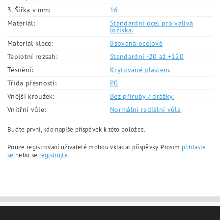
3. Šířka v mm:
16
Materiál:
Standardní ocel pro valivá
ložiska.
Materiál klece:
lisovaná ocelová
Teplotní rozsah:
Standardní -20 až +120
Těsnění:
Krytované plastem.
Třída přesnosti:
P0
Vnější kroužek:
Bez příruby / drážky.
Vnitřní vůle:
Normální radiální vůle
Buďte první, kdo napíše příspěvek k této položce.
Pouze registrovaní uživatelé mohou vkládat příspěvky. Prosím
přihlaste
se
nebo se
registrujte
.