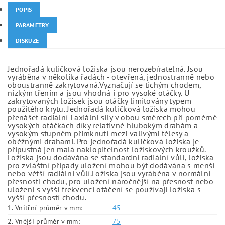
POPIS
PARAMETRY
DISKUZE
Jednořadá kuličková ložiska jsou nerozebíratelná. Jsou
vyráběna v několika řadách - otevřená, jednostranně nebo
oboustranně zakrytovaná.Vyznačují se tichým chodem,
nízkým třením a jsou vhodná i pro vysoké otáčky. U
zakrytovaných ložisek jsou otáčky limitovány typem
použitého krytu. Jednořadá kuličková ložiska mohou
přenášet radiální i axiální síly v obou směrech při poměrně
vysokých otáčkách díky relativně hlubokým drahám a
vysokým stupněm přimknutí mezi valivými tělesy a
oběžnými drahami. Pro jednořadá kuličková ložiska je
přípustná jen malá naklopitelnost ložiskových kroužků.
Ložiska jsou dodávána se standardní radiální vůlí, ložiska
pro zvláštní případy uložení mohou být dodávána s menší
nebo větší radiální vůlí.Ložiska jsou vyráběna v normální
přesnosti chodu, pro uložení náročnější na přesnost nebo
uložení s vyšší frekvencí otáčení se používají ložiska s
vyšší přesností chodu.
1. Vnitřní průměr v mm:
45
2. Vnější průměr v mm:
75