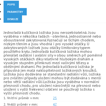
POPIS
PARAMETRY
DISKUZE
Jednořadá kuličková ložiska jsou nerozebíratelná. Jsou
vyráběna v několika řadách - otevřená, jednostranně nebo
oboustranně zakrytovaná.Vyznačují se tichým chodem,
nízkým třením a jsou vhodná i pro vysoké otáčky. U
zakrytovaných ložisek jsou otáčky limitovány typem
použitého krytu. Jednořadá kuličková ložiska mohou
přenášet radiální i axiální síly v obou směrech při poměrně
vysokých otáčkách díky relativně hlubokým drahám a
vysokým stupněm přimknutí mezi valivými tělesy a
oběžnými drahami. Pro jednořadá kuličková ložiska je
přípustná jen malá naklopitelnost ložiskových kroužků.
Ložiska jsou dodávána se standardní radiální vůlí, ložiska
pro zvláštní případy uložení mohou být dodávána s menší
nebo větší radiální vůlí.Ložiska jsou vyráběna v normální
přesnosti chodu, pro uložení náročnější na přesnost nebo
uložení s vyšší frekvencí otáčení se používají ložiska s
vyšší přesností chodu.
1. Vnitřní průměr v mm:
25
2. Vnější průměr v mm:
47