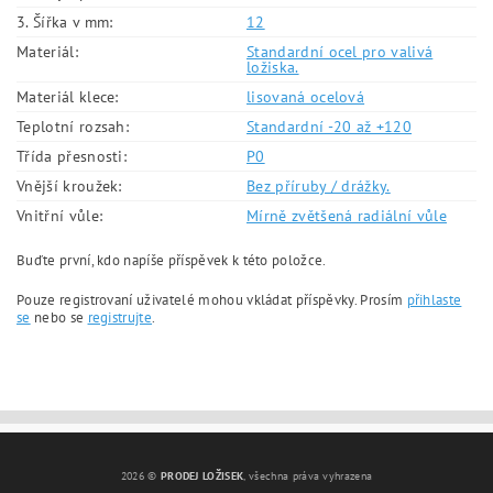
3. Šířka v mm:
12
Materiál:
Standardní ocel pro valivá
ložiska.
Materiál klece:
lisovaná ocelová
Teplotní rozsah:
Standardní -20 až +120
Třída přesnosti:
P0
Vnější kroužek:
Bez příruby / drážky.
Vnitřní vůle:
Mírně zvětšená radiální vůle
Buďte první, kdo napíše příspěvek k této položce.
Pouze registrovaní uživatelé mohou vkládat příspěvky. Prosím
přihlaste
se
nebo se
registrujte
.
2026 ©
PRODEJ LOŽISEK
, všechna práva vyhrazena