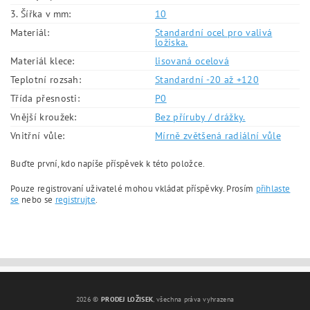
3. Šířka v mm:
10
Materiál:
Standardní ocel pro valivá
ložiska.
Materiál klece:
lisovaná ocelová
Teplotní rozsah:
Standardní -20 až +120
Třída přesnosti:
P0
Vnější kroužek:
Bez příruby / drážky.
Vnitřní vůle:
Mírně zvětšená radiální vůle
Buďte první, kdo napíše příspěvek k této položce.
Pouze registrovaní uživatelé mohou vkládat příspěvky. Prosím
přihlaste
se
nebo se
registrujte
.
2026 ©
PRODEJ LOŽISEK
, všechna práva vyhrazena