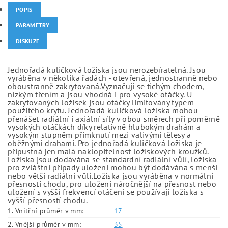
POPIS
PARAMETRY
DISKUZE
Jednořadá kuličková ložiska jsou nerozebíratelná. Jsou
vyráběna v několika řadách - otevřená, jednostranně nebo
oboustranně zakrytovaná.Vyznačují se tichým chodem,
nízkým třením a jsou vhodná i pro vysoké otáčky. U
zakrytovaných ložisek jsou otáčky limitovány typem
použitého krytu. Jednořadá kuličková ložiska mohou
přenášet radiální i axiální síly v obou směrech při poměrně
vysokých otáčkách díky relativně hlubokým drahám a
vysokým stupněm přimknutí mezi valivými tělesy a
oběžnými drahami. Pro jednořadá kuličková ložiska je
přípustná jen malá naklopitelnost ložiskových kroužků.
Ložiska jsou dodávána se standardní radiální vůlí, ložiska
pro zvláštní případy uložení mohou být dodávána s menší
nebo větší radiální vůlí.Ložiska jsou vyráběna v normální
přesnosti chodu, pro uložení náročnější na přesnost nebo
uložení s vyšší frekvencí otáčení se používají ložiska s
vyšší přesností chodu.
1. Vnitřní průměr v mm:
17
2. Vnější průměr v mm:
35