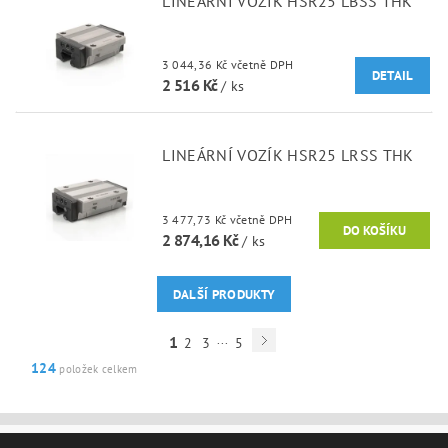
LINEÁRNÍ VOZÍK HSR25 LBSS THK
3 044,36 Kč včetně DPH
DETAIL
2 516 Kč
/ ks
LINEÁRNÍ VOZÍK HSR25 LRSS THK
3 477,73 Kč včetně DPH
2 874,16 Kč
/ ks
DALŠÍ PRODUKTY
...
1
2
3
5
124
položek celkem