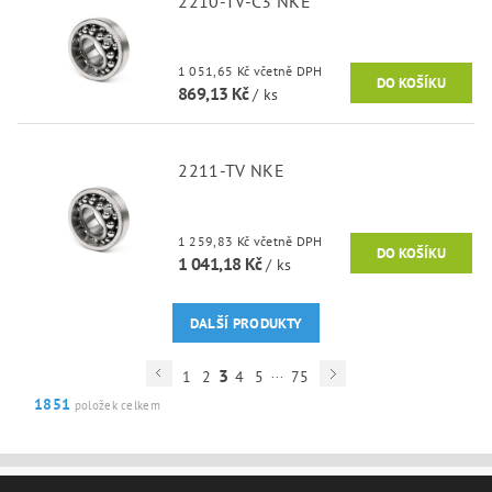
2210-TV-C3 NKE
1 051,65 Kč včetně DPH
869,13 Kč
/ ks
2211-TV NKE
1 259,83 Kč včetně DPH
1 041,18 Kč
/ ks
DALŠÍ PRODUKTY
...
3
1
2
4
5
75
1851
položek celkem