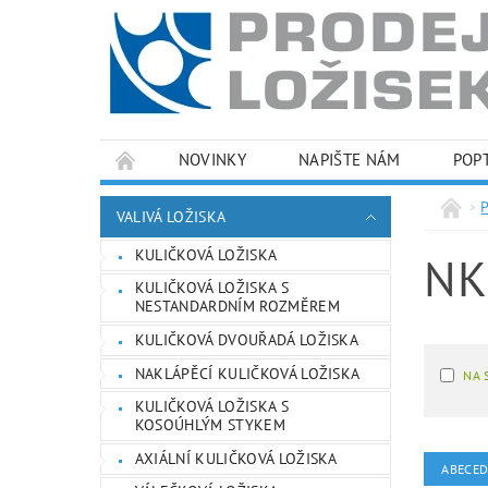
NOVINKY
NAPIŠTE NÁM
POP
PODMÍNKY OCHRANY OSOBNÍCH ÚDAJŮ
VALIVÁ LOŽISKA
KULIČKOVÁ LOŽISKA
NK
KULIČKOVÁ LOŽISKA S
NESTANDARDNÍM ROZMĚREM
KULIČKOVÁ DVOUŘADÁ LOŽISKA
NAKLÁPĚCÍ KULIČKOVÁ LOŽISKA
NA 
KULIČKOVÁ LOŽISKA S
KOSOÚHLÝM STYKEM
AXIÁLNÍ KULIČKOVÁ LOŽISKA
ABECE