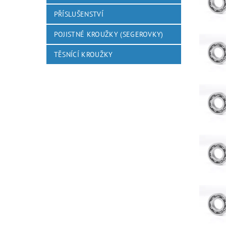
PŘÍSLUŠENSTVÍ
POJISTNÉ KROUŽKY (SEGEROVKY)
TĚSNÍCÍ KROUŽKY