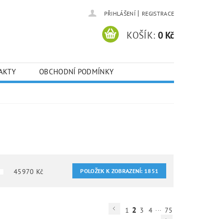
|
PŘIHLÁŠENÍ
REGISTRACE
KOŠÍK:
0 Kč
AKTY
OBCHODNÍ PODMÍNKY
45970
Kč
POLOŽEK K ZOBRAZENÍ:
1851
...
2
1
3
4
75