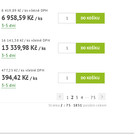
8 419,89 Kč
/ ks
včetně DPH
6 958,59 Kč
/ ks
3-5 dní
16 141,38 Kč
/ ks
včetně DPH
13 339,98 Kč
/ ks
3-5 dní
477,25 Kč
/ ks
včetně DPH
394,42 Kč
/ ks
3-5 dní
...
2
1
3
4
75
2
75
1851
Stránka
z
-
položek celkem