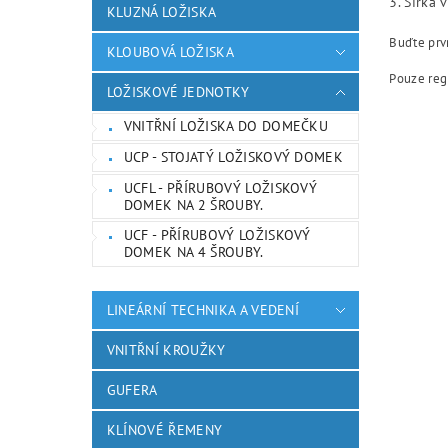
3. Šířka 
KLUZNÁ LOŽISKA
Buďte prvn
KLOUBOVÁ LOŽISKA
Pouze reg
LOŽISKOVÉ JEDNOTKY
VNITŘNÍ LOŽISKA DO DOMEČKU
UCP - STOJATÝ LOŽISKOVÝ DOMEK
UCFL - PŘÍRUBOVÝ LOŽISKOVÝ
DOMEK NA 2 ŠROUBY.
UCF - PŘÍRUBOVÝ LOŽISKOVÝ
DOMEK NA 4 ŠROUBY.
LINEÁRNÍ TECHNIKA A VEDENÍ
VNITŘNÍ KROUŽKY
GUFERA
KLÍNOVÉ ŘEMENY