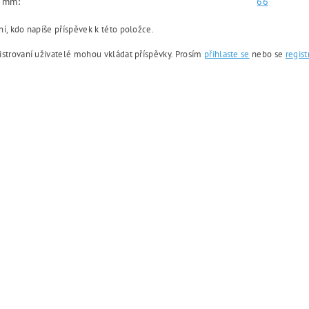
v mm:
66
í, kdo napíše příspěvek k této položce.
istrovaní uživatelé mohou vkládat příspěvky. Prosím
přihlaste se
nebo se
regist