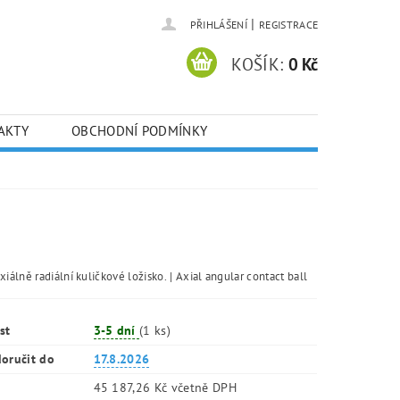
|
PŘIHLÁŠENÍ
REGISTRACE
KOŠÍK:
0 Kč
AKTY
OBCHODNÍ PODMÍNKY
xiálně radiální kuličkové ložisko. | Axial angular contact ball
st
3-5 dní
(1 ks)
oručit do
17.8.2026
45 187,26 Kč včetně DPH