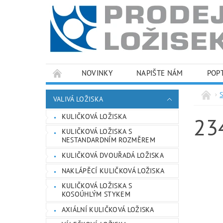
NOVINKY
NAPIŠTE NÁM
POP
PODMÍNKY OCHRANY OSOBNÍCH ÚDAJŮ
VALIVÁ LOŽISKA
KULIČKOVÁ LOŽISKA
23
KULIČKOVÁ LOŽISKA S
NESTANDARDNÍM ROZMĚREM
KULIČKOVÁ DVOUŘADÁ LOŽISKA
NAKLÁPĚCÍ KULIČKOVÁ LOŽISKA
KULIČKOVÁ LOŽISKA S
KOSOÚHLÝM STYKEM
AXIÁLNÍ KULIČKOVÁ LOŽISKA