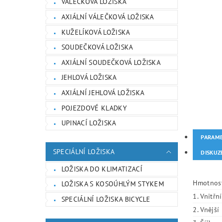
VÁLEČKOVÁ LOŽISKA
AXIÁLNÍ VÁLEČKOVÁ LOŽISKA
KUŽELÍKOVÁ LOŽISKA
SOUDEČKOVÁ LOŽISKA
AXIÁLNÍ SOUDEČKOVÁ LOŽISKA
JEHLOVÁ LOŽISKA
AXIÁLNÍ JEHLOVÁ LOŽISKA
POJEZDOVÉ KLADKY
UPINACÍ LOŽISKA
PARAM
SPECIÁLNÍ LOŽISKA
DISKUZ
LOŽISKA DO KLIMATIZACÍ
Hmotnos
LOŽISKA S KOSOÚHLÝM STYKEM
1. Vnitřn
SPECIÁLNÍ LOŽISKA BICYCLE
2. Vnějš