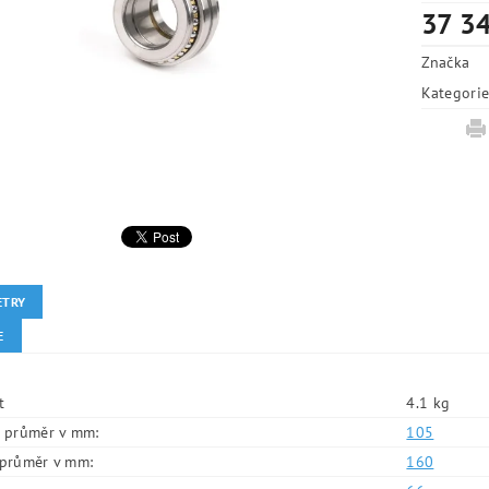
37 34
Značka
Kategori
ETRY
E
t
4.1 kg
í průměr v mm:
105
í průměr v mm:
160