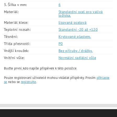
3. Šířka v mm:
6
Materiál:
Standardní ocel pro valivá
ložiska.
Materiál klece:
lisovaná ocelová
Teplotní rozsah:
Standardní -20 až +120
Těsnění:
Krytované plastem.
Třída přesnosti:
P0
Vnější kroužek:
Bez příruby / drážky.
Vnitřní vůle:
Normální radiální vůle
Buďte první, kdo napíše příspěvek k této položce.
Pouze registrovaní uživatelé mohou vkládat příspěvky. Prosím
přihlaste
se
nebo se
registrujte
.