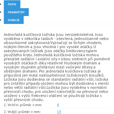
POPIS
PARAMETRY
DISKUZE
Jednořadá kuličková ložiska jsou nerozebíratelná. Jsou
vyráběna v několika řadách - otevřená, jednostranně nebo
oboustranně zakrytovaná.Vyznačují se tichým chodem,
nízkým třením a jsou vhodná i pro vysoké otáčky. U
zakrytovaných ložisek jsou otáčky limitovány typem
použitého krytu. Jednořadá kuličková ložiska mohou
přenášet radiální i axiální síly v obou směrech při poměrně
vysokých otáčkách díky relativně hlubokým drahám a
vysokým stupněm přimknutí mezi valivými tělesy a
oběžnými drahami. Pro jednořadá kuličková ložiska je
přípustná jen malá naklopitelnost ložiskových kroužků.
Ložiska jsou dodávána se standardní radiální vůlí, ložiska
pro zvláštní případy uložení mohou být dodávána s menší
nebo větší radiální vůlí.Ložiska jsou vyráběna v normální
přesnosti chodu, pro uložení náročnější na přesnost nebo
uložení s vyšší frekvencí otáčení se používají ložiska s
vyšší přesností chodu.
1. Vnitřní průměr v mm:
8
2. Vnější průměr v mm:
19