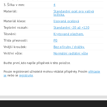
3. Šířka v mm:
4
Materiál:
Standardní ocel pro valivá
ložiska.
Materiál klece:
lisovaná ocelová
Teplotní rozsah:
Standardní -20 až +120
Těsnění:
Krytované plechem.
Třída přesnosti:
P0
Vnější kroužek:
Bez příruby / drážky.
Vnitřní vůle:
Normální radiální vůle
Buďte první, kdo napíše příspěvek k této položce.
Pouze registrovaní uživatelé mohou vkládat příspěvky. Prosím
přihlaste
se
nebo se
registrujte
.