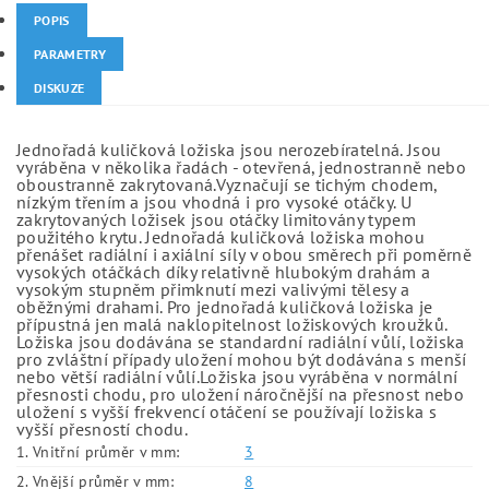
POPIS
PARAMETRY
DISKUZE
Jednořadá kuličková ložiska jsou nerozebíratelná. Jsou
vyráběna v několika řadách - otevřená, jednostranně nebo
oboustranně zakrytovaná.Vyznačují se tichým chodem,
nízkým třením a jsou vhodná i pro vysoké otáčky. U
zakrytovaných ložisek jsou otáčky limitovány typem
použitého krytu. Jednořadá kuličková ložiska mohou
přenášet radiální i axiální síly v obou směrech při poměrně
vysokých otáčkách díky relativně hlubokým drahám a
vysokým stupněm přimknutí mezi valivými tělesy a
oběžnými drahami. Pro jednořadá kuličková ložiska je
přípustná jen malá naklopitelnost ložiskových kroužků.
Ložiska jsou dodávána se standardní radiální vůlí, ložiska
pro zvláštní případy uložení mohou být dodávána s menší
nebo větší radiální vůlí.Ložiska jsou vyráběna v normální
přesnosti chodu, pro uložení náročnější na přesnost nebo
uložení s vyšší frekvencí otáčení se používají ložiska s
vyšší přesností chodu.
1. Vnitřní průměr v mm:
3
2. Vnější průměr v mm:
8