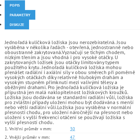
POPIS
PARAMETRY
DISKUZE
Jednořadá kuličková ložiska jsou nerozebíratelná. Jsou
vyráběna v několika řadách - otevřená, jednostranně nebo
oboustranně zakrytovaná.Vyznačují se tichým chodem,
nízkým třením a jsou vhodná i pro vysoké otáčky. U
zakrytovaných ložisek jsou otáčky limitovány typem
použitého krytu. Jednořadá kuličková ložiska mohou
přenášet radiální i axiální síly v obou směrech při poměrně
vysokých otáčkách díky relativně hlubokým drahám a
vysokým stupněm přimknutí mezi valivými tělesy a
oběžnými drahami. Pro jednořadá kuličková ložiska je
přípustná jen malá naklopitelnost ložiskových kroužků.
Ložiska jsou dodávána se standardní radiální vůlí, ložiska
pro zvláštní případy uložení mohou být dodávána s menší
nebo větší radiální vůlí.Ložiska jsou vyráběna v normální
přesnosti chodu, pro uložení náročnější na přesnost nebo
uložení s vyšší frekvencí otáčení se používají ložiska s
vyšší přesností chodu.
1. Vnitřní průměr v mm:
30
2. Vnější průměr v mm:
47