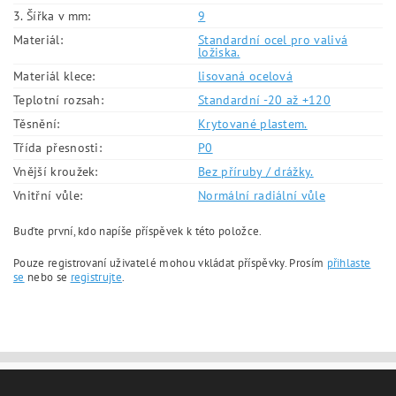
3. Šířka v mm:
9
Materiál:
Standardní ocel pro valivá
ložiska.
Materiál klece:
lisovaná ocelová
Teplotní rozsah:
Standardní -20 až +120
Těsnění:
Krytované plastem.
Třída přesnosti:
P0
Vnější kroužek:
Bez příruby / drážky.
Vnitřní vůle:
Normální radiální vůle
Buďte první, kdo napíše příspěvek k této položce.
Pouze registrovaní uživatelé mohou vkládat příspěvky. Prosím
přihlaste
se
nebo se
registrujte
.