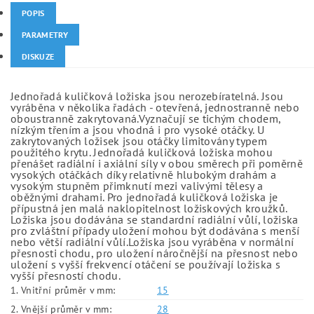
POPIS
PARAMETRY
DISKUZE
Jednořadá kuličková ložiska jsou nerozebíratelná. Jsou
vyráběna v několika řadách - otevřená, jednostranně nebo
oboustranně zakrytovaná.Vyznačují se tichým chodem,
nízkým třením a jsou vhodná i pro vysoké otáčky. U
zakrytovaných ložisek jsou otáčky limitovány typem
použitého krytu. Jednořadá kuličková ložiska mohou
přenášet radiální i axiální síly v obou směrech při poměrně
vysokých otáčkách díky relativně hlubokým drahám a
vysokým stupněm přimknutí mezi valivými tělesy a
oběžnými drahami. Pro jednořadá kuličková ložiska je
přípustná jen malá naklopitelnost ložiskových kroužků.
Ložiska jsou dodávána se standardní radiální vůlí, ložiska
pro zvláštní případy uložení mohou být dodávána s menší
nebo větší radiální vůlí.Ložiska jsou vyráběna v normální
přesnosti chodu, pro uložení náročnější na přesnost nebo
uložení s vyšší frekvencí otáčení se používají ložiska s
vyšší přesností chodu.
1. Vnitřní průměr v mm:
15
2. Vnější průměr v mm:
28