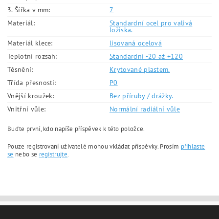
3. Šířka v mm:
7
Materiál:
Standardní ocel pro valivá
ložiska.
Materiál klece:
lisovaná ocelová
Teplotní rozsah:
Standardní -20 až +120
Těsnění:
Krytované plastem.
Třída přesnosti:
P0
Vnější kroužek:
Bez příruby / drážky.
Vnitřní vůle:
Normální radiální vůle
Buďte první, kdo napíše příspěvek k této položce.
Pouze registrovaní uživatelé mohou vkládat příspěvky. Prosím
přihlaste
se
nebo se
registrujte
.