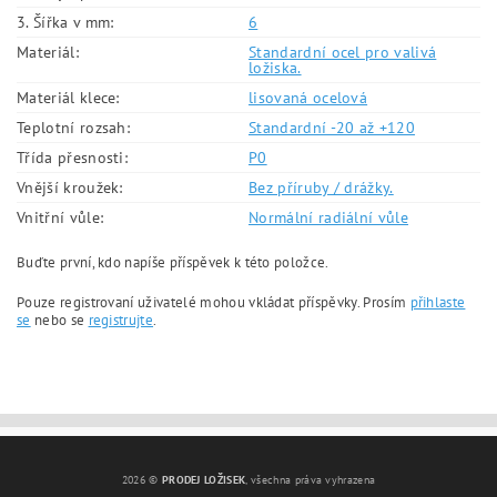
3. Šířka v mm:
6
Materiál:
Standardní ocel pro valivá
ložiska.
Materiál klece:
lisovaná ocelová
Teplotní rozsah:
Standardní -20 až +120
Třída přesnosti:
P0
Vnější kroužek:
Bez příruby / drážky.
Vnitřní vůle:
Normální radiální vůle
Buďte první, kdo napíše příspěvek k této položce.
Pouze registrovaní uživatelé mohou vkládat příspěvky. Prosím
přihlaste
se
nebo se
registrujte
.
2026 ©
PRODEJ LOŽISEK
, všechna práva vyhrazena