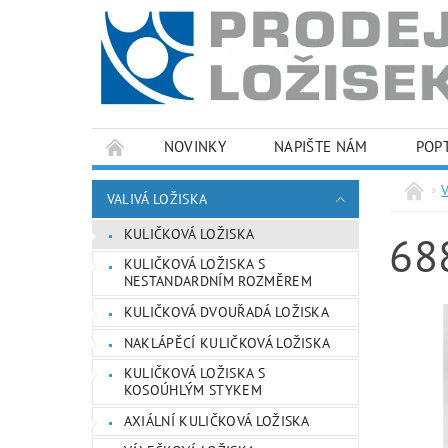
NOVINKY
NAPIŠTE NÁM
POP
PODMÍNKY OCHRANY OSOBNÍCH ÚDAJŮ
VALIVÁ LOŽISKA
KULIČKOVÁ LOŽISKA
68
KULIČKOVÁ LOŽISKA S
NESTANDARDNÍM ROZMĚREM
KULIČKOVÁ DVOUŘADÁ LOŽISKA
NAKLÁPĚCÍ KULIČKOVÁ LOŽISKA
KULIČKOVÁ LOŽISKA S
KOSOÚHLÝM STYKEM
AXIÁLNÍ KULIČKOVÁ LOŽISKA