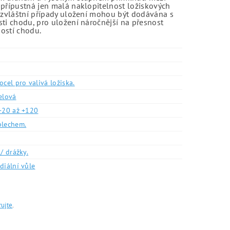
 přípustná jen malá naklopitelnost ložiskových
o zvláštní případy uložení mohou být dodávána s
sti chodu, pro uložení náročnější na přesnost
ností chodu.
ocel pro valivá ložiska.
elová
-20 až +120
plechem.
/ drážky.
diální vůle
rujte
.