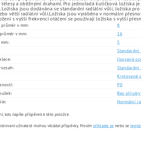
 tělesy a oběžnými drahami. Pro jednořadá kuličková ložiska je
 Ložiska jsou dodávána se standardní radiální vůlí, ložiska pr
bo větší radiální vůlí.Ložiska jsou vyráběna v normální přesno
žení s vyšší frekvencí otáčení se používají ložiska s vyšší přes
í průměr v mm:
8
í průměr v mm:
16
v mm:
5
Standardní 
klece:
lisovaná oc
rozsah:
Standardní 
Krytované 
snosti:
P0
oužek:
Bez příruby 
ůle:
Normální ra
í, kdo napíše příspěvek k této položce.
istrovaní uživatelé mohou vkládat příspěvky. Prosím
přihlaste se
nebo se
regist