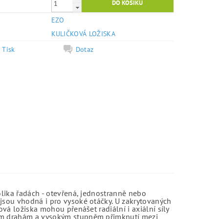
EZO
e
KULIČKOVÁ LOŽISKA
Tisk
Dotaz
olika řadách - otevřená, jednostranně nebo
jsou vhodná i pro vysoké otáčky. U zakrytovaných
vá ložiska mohou přenášet radiální i axiální síly
kým drahám a vysokým stupněm přimknutí mezi