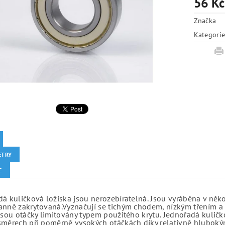
56 Kč
Značka
Kategori
ETRY
E
á kuličková ložiska jsou nerozebíratelná. Jsou vyráběna v něk
anně zakrytovaná.Vyznačují se tichým chodem, nízkým třením a 
jsou otáčky limitovány typem použitého krytu. Jednořadá kuličko
směrech při poměrně vysokých otáčkách díky relativně hlubo