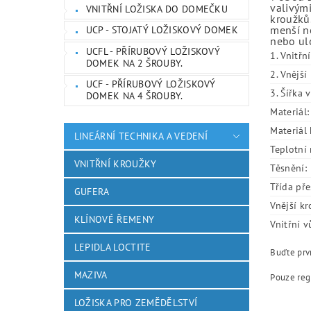
valivými
VNITŘNÍ LOŽISKA DO DOMEČKU
kroužků.
menší ne
UCP - STOJATÝ LOŽISKOVÝ DOMEK
nebo ulo
UCFL - PŘÍRUBOVÝ LOŽISKOVÝ
1. Vnitřn
DOMEK NA 2 ŠROUBY.
2. Vnějš
UCF - PŘÍRUBOVÝ LOŽISKOVÝ
3. Šířka 
DOMEK NA 4 ŠROUBY.
Materiál:
Materiál 
LINEÁRNÍ TECHNIKA A VEDENÍ
Teplotní 
VNITŘNÍ KROUŽKY
Těsnění:
Třída pře
GUFERA
Vnější kr
KLÍNOVÉ ŘEMENY
Vnitřní v
LEPIDLA LOCTITE
Buďte prvn
MAZIVA
Pouze reg
LOŽISKA PRO ZEMĚDĚLSTVÍ