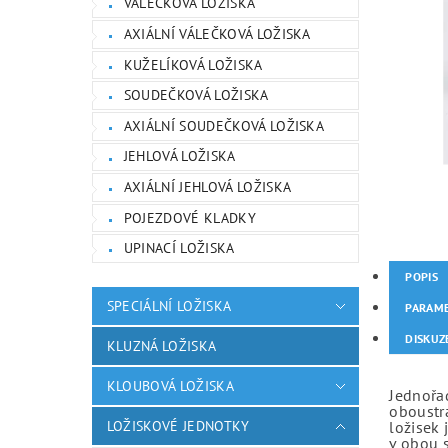
VÁLEČKOVÁ LOŽISKA
AXIÁLNÍ VÁLEČKOVÁ LOŽISKA
KUŽELÍKOVÁ LOŽISKA
SOUDEČKOVÁ LOŽISKA
AXIÁLNÍ SOUDEČKOVÁ LOŽISKA
JEHLOVÁ LOŽISKA
AXIÁLNÍ JEHLOVÁ LOŽISKA
POJEZDOVÉ KLADKY
UPINACÍ LOŽISKA
POPIS
SPECIÁLNÍ LOŽISKA
PARAM
DISKUZ
KLUZNÁ LOŽISKA
KLOUBOVÁ LOŽISKA
Jednořad
oboustr
LOŽISKOVÉ JEDNOTKY
ložisek 
v obou 