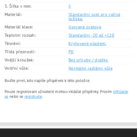
3. Šířka v mm:
5
Materiál:
Standardní ocel pro valivá
ložiska.
Materiál klece:
lisovaná ocelová
Teplotní rozsah:
Standardní -20 až +120
Těsnění:
Krytované plastem.
Třída přesnosti:
P0
Vnější kroužek:
Bez příruby / drážky.
Vnitřní vůle:
Normální radiální vůle
Buďte první, kdo napíše příspěvek k této položce.
Pouze registrovaní uživatelé mohou vkládat příspěvky. Prosím
přihlaste
se
nebo se
registrujte
.