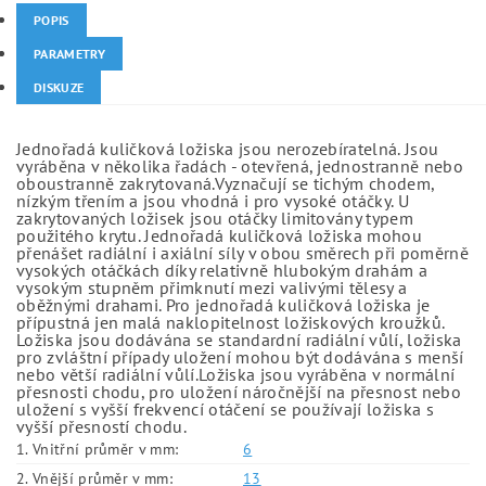
POPIS
PARAMETRY
DISKUZE
Jednořadá kuličková ložiska jsou nerozebíratelná. Jsou
vyráběna v několika řadách - otevřená, jednostranně nebo
oboustranně zakrytovaná.Vyznačují se tichým chodem,
nízkým třením a jsou vhodná i pro vysoké otáčky. U
zakrytovaných ložisek jsou otáčky limitovány typem
použitého krytu. Jednořadá kuličková ložiska mohou
přenášet radiální i axiální síly v obou směrech při poměrně
vysokých otáčkách díky relativně hlubokým drahám a
vysokým stupněm přimknutí mezi valivými tělesy a
oběžnými drahami. Pro jednořadá kuličková ložiska je
přípustná jen malá naklopitelnost ložiskových kroužků.
Ložiska jsou dodávána se standardní radiální vůlí, ložiska
pro zvláštní případy uložení mohou být dodávána s menší
nebo větší radiální vůlí.Ložiska jsou vyráběna v normální
přesnosti chodu, pro uložení náročnější na přesnost nebo
uložení s vyšší frekvencí otáčení se používají ložiska s
vyšší přesností chodu.
1. Vnitřní průměr v mm:
6
2. Vnější průměr v mm:
13