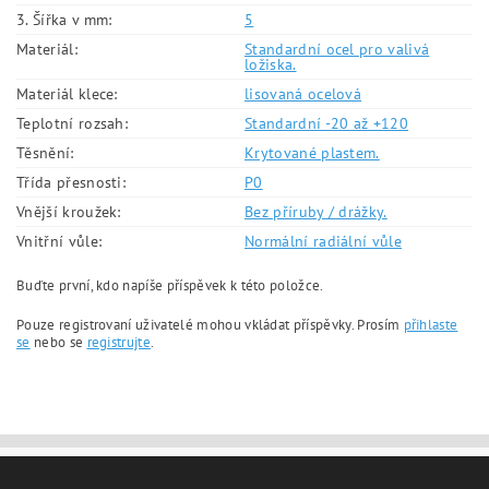
3. Šířka v mm:
5
Materiál:
Standardní ocel pro valivá
ložiska.
Materiál klece:
lisovaná ocelová
Teplotní rozsah:
Standardní -20 až +120
Těsnění:
Krytované plastem.
Třída přesnosti:
P0
Vnější kroužek:
Bez příruby / drážky.
Vnitřní vůle:
Normální radiální vůle
Buďte první, kdo napíše příspěvek k této položce.
Pouze registrovaní uživatelé mohou vkládat příspěvky. Prosím
přihlaste
se
nebo se
registrujte
.