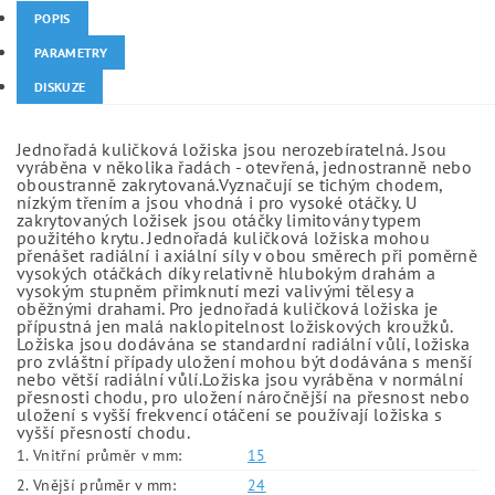
POPIS
PARAMETRY
DISKUZE
Jednořadá kuličková ložiska jsou nerozebíratelná. Jsou
vyráběna v několika řadách - otevřená, jednostranně nebo
oboustranně zakrytovaná.Vyznačují se tichým chodem,
nízkým třením a jsou vhodná i pro vysoké otáčky. U
zakrytovaných ložisek jsou otáčky limitovány typem
použitého krytu. Jednořadá kuličková ložiska mohou
přenášet radiální i axiální síly v obou směrech při poměrně
vysokých otáčkách díky relativně hlubokým drahám a
vysokým stupněm přimknutí mezi valivými tělesy a
oběžnými drahami. Pro jednořadá kuličková ložiska je
přípustná jen malá naklopitelnost ložiskových kroužků.
Ložiska jsou dodávána se standardní radiální vůlí, ložiska
pro zvláštní případy uložení mohou být dodávána s menší
nebo větší radiální vůlí.Ložiska jsou vyráběna v normální
přesnosti chodu, pro uložení náročnější na přesnost nebo
uložení s vyšší frekvencí otáčení se používají ložiska s
vyšší přesností chodu.
1. Vnitřní průměr v mm:
15
2. Vnější průměr v mm:
24