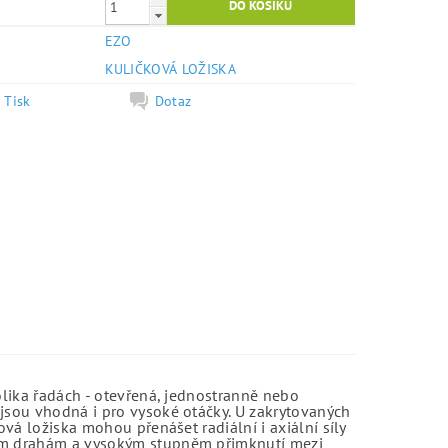
EZO
e
KULIČKOVÁ LOŽISKA
Tisk
Dotaz
olika řadách - otevřená, jednostranně nebo
jsou vhodná i pro vysoké otáčky. U zakrytovaných
vá ložiska mohou přenášet radiální i axiální síly
kým drahám a vysokým stupněm přimknutí mezi