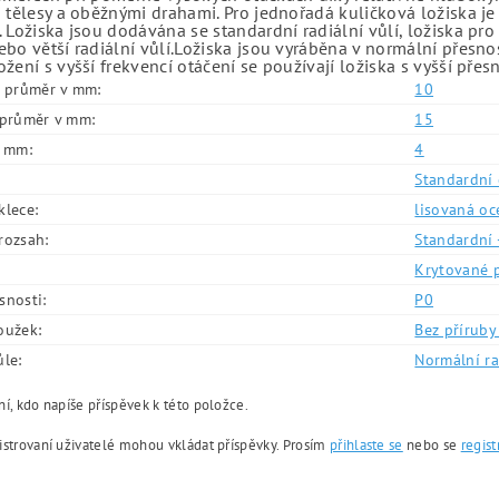
 tělesy a oběžnými drahami. Pro jednořadá kuličková ložiska je
 Ložiska jsou dodávána se standardní radiální vůlí, ložiska pr
bo větší radiální vůlí.Ložiska jsou vyráběna v normální přesno
žení s vyšší frekvencí otáčení se používají ložiska s vyšší přes
í průměr v mm:
10
í průměr v mm:
15
v mm:
4
Standardní 
klece:
lisovaná oc
rozsah:
Standardní 
Krytované 
snosti:
P0
oužek:
Bez příruby 
ůle:
Normální ra
í, kdo napíše příspěvek k této položce.
istrovaní uživatelé mohou vkládat příspěvky. Prosím
přihlaste se
nebo se
regist