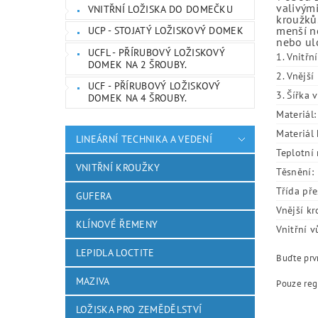
valivými
VNITŘNÍ LOŽISKA DO DOMEČKU
kroužků.
menší ne
UCP - STOJATÝ LOŽISKOVÝ DOMEK
nebo ulo
UCFL - PŘÍRUBOVÝ LOŽISKOVÝ
1. Vnitřn
DOMEK NA 2 ŠROUBY.
2. Vnějš
UCF - PŘÍRUBOVÝ LOŽISKOVÝ
3. Šířka 
DOMEK NA 4 ŠROUBY.
Materiál:
Materiál 
LINEÁRNÍ TECHNIKA A VEDENÍ
Teplotní 
VNITŘNÍ KROUŽKY
Těsnění:
Třída pře
GUFERA
Vnější kr
KLÍNOVÉ ŘEMENY
Vnitřní v
LEPIDLA LOCTITE
Buďte prvn
MAZIVA
Pouze reg
LOŽISKA PRO ZEMĚDĚLSTVÍ