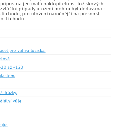
 přípustná jen malá naklopitelnost ložiskových
o zvláštní případy uložení mohou být dodávána s
sti chodu, pro uložení náročnější na přesnost
ností chodu.
ocel pro valivá ložiska.
elová
-20 až +120
plastem.
/ drážky.
diální vůle
rujte
.