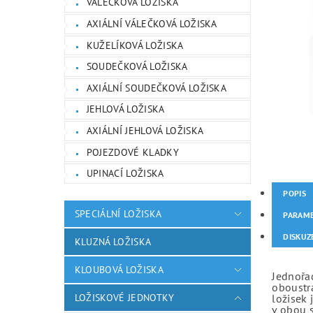
VÁLEČKOVÁ LOŽISKA
AXIÁLNÍ VÁLEČKOVÁ LOŽISKA
KUŽELÍKOVÁ LOŽISKA
SOUDEČKOVÁ LOŽISKA
AXIÁLNÍ SOUDEČKOVÁ LOŽISKA
JEHLOVÁ LOŽISKA
AXIÁLNÍ JEHLOVÁ LOŽISKA
POJEZDOVÉ KLADKY
UPINACÍ LOŽISKA
POPIS
SPECIÁLNÍ LOŽISKA
PARAM
DISKUZ
KLUZNÁ LOŽISKA
KLOUBOVÁ LOŽISKA
Jednořad
oboustr
LOŽISKOVÉ JEDNOTKY
ložisek 
v obou 