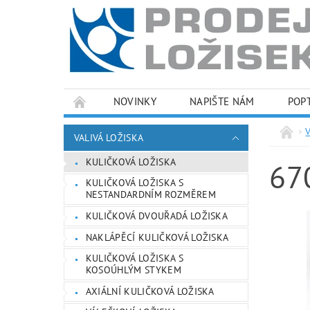
NOVINKY
NAPIŠTE NÁM
POP
PODMÍNKY OCHRANY OSOBNÍCH ÚDAJŮ
VALIVÁ LOŽISKA
KULIČKOVÁ LOŽISKA
67
KULIČKOVÁ LOŽISKA S
NESTANDARDNÍM ROZMĚREM
KULIČKOVÁ DVOUŘADÁ LOŽISKA
NAKLÁPĚCÍ KULIČKOVÁ LOŽISKA
KULIČKOVÁ LOŽISKA S
KOSOÚHLÝM STYKEM
AXIÁLNÍ KULIČKOVÁ LOŽISKA