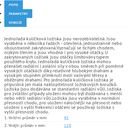
POPIS
PARAMETRY
DISKUZE
Jednořadá kuličková ložiska jsou nerozebíratelná. Jsou
vyráběna v několika řadách - otevřená, jednostranně nebo
oboustranně zakrytovaná.Vyznačují se tichým chodem,
nízkým třením a jsou vhodná i pro vysoké otáčky. U
zakrytovaných ložisek jsou otáčky limitovány typem
použitého krytu. Jednořadá kuličková ložiska mohou
přenášet radiální i axiální síly v obou směrech při poměrně
vysokých otáčkách díky relativně hlubokým drahám a
vysokým stupněm přimknutí mezi valivými tělesy a
oběžnými drahami. Pro jednořadá kuličková ložiska je
přípustná jen malá naklopitelnost ložiskových kroužků.
Ložiska jsou dodávána se standardní radiální vůlí, ložiska
pro zvláštní případy uložení mohou být dodávána s menší
nebo větší radiální vůlí.Ložiska jsou vyráběna v normální
přesnosti chodu, pro uložení náročnější na přesnost nebo
uložení s vyšší frekvencí otáčení se používají ložiska s
vyšší přesností chodu.
1. Vnitřní průměr v mm:
45
2. Vnější průměr v mm:
120