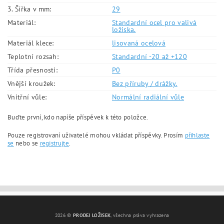
3. Šířka v mm:
29
Materiál:
Standardní ocel pro valivá
ložiska.
Materiál klece:
lisovaná ocelová
Teplotní rozsah:
Standardní -20 až +120
Třída přesnosti:
P0
Vnější kroužek:
Bez příruby / drážky.
Vnitřní vůle:
Normální radiální vůle
Buďte první, kdo napíše příspěvek k této položce.
Pouze registrovaní uživatelé mohou vkládat příspěvky. Prosím
přihlaste
se
nebo se
registrujte
.
2026 ©
PRODEJ LOŽISEK
, všechna práva vyhrazena