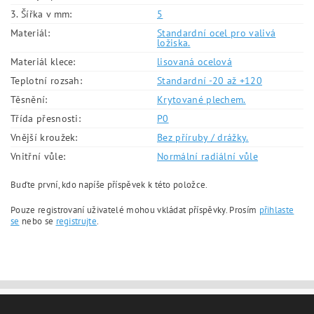
3. Šířka v mm:
5
Materiál:
Standardní ocel pro valivá
ložiska.
Materiál klece:
lisovaná ocelová
Teplotní rozsah:
Standardní -20 až +120
Těsnění:
Krytované plechem.
Třída přesnosti:
P0
Vnější kroužek:
Bez příruby / drážky.
Vnitřní vůle:
Normální radiální vůle
Buďte první, kdo napíše příspěvek k této položce.
Pouze registrovaní uživatelé mohou vkládat příspěvky. Prosím
přihlaste
se
nebo se
registrujte
.