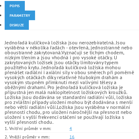
POPIS
PARAMETRY
DISKUZE
Jednořadá kuličková ložiska jsou nerozebíratelná. Jsou
vyráběna v několika řadách - otevřená, jednostranně nebo
oboustranně zakrytovaná.Vyznačují se tichým chodem,
nízkým třením a jsou vhodná i pro vysoké otáčky. U
zakrytovaných ložisek jsou otáčky limitovány typem
použitého krytu. Jednořadá kuličková ložiska mohou
přenášet radiální i axiální síly v obou směrech při poměrně
vysokých otáčkách díky relativně hlubokým drahám a
vysokým stupněm přimknutí mezi valivými tělesy a
oběžnými drahami. Pro jednořadá kuličková ložiska je
přípustná jen malá naklopitelnost ložiskových kroužků.
Ložiska jsou dodávána se standardní radiální vůlí, ložiska
pro zvláštní případy uložení mohou být dodávána s menší
nebo větší radiální vůlí.Ložiska jsou vyráběna v normální
přesnosti chodu, pro uložení náročnější na přesnost nebo
uložení s vyšší frekvencí otáčení se používají ložiska s
vyšší přesností chodu.
1. Vnitřní průměr v mm:
4
2. Vnější průměr v mm:
16