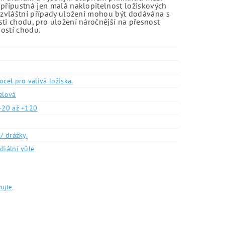
 přípustná jen malá naklopitelnost ložiskových
o zvláštní případy uložení mohou být dodávána s
sti chodu, pro uložení náročnější na přesnost
ností chodu.
ocel pro valivá ložiska.
elová
-20 až +120
/ drážky.
diální vůle
rujte
.