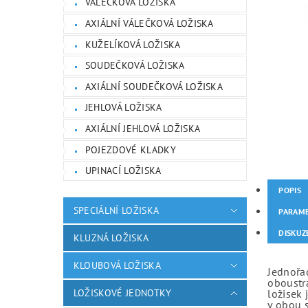
VÁLEČKOVÁ LOŽISKA
AXIÁLNÍ VÁLEČKOVÁ LOŽISKA
KUŽELÍKOVÁ LOŽISKA
SOUDEČKOVÁ LOŽISKA
AXIÁLNÍ SOUDEČKOVÁ LOŽISKA
JEHLOVÁ LOŽISKA
AXIÁLNÍ JEHLOVÁ LOŽISKA
POJEZDOVÉ KLADKY
UPINACÍ LOŽISKA
POPIS
SPECIÁLNÍ LOŽISKA
PARAM
DISKUZ
KLUZNÁ LOŽISKA
KLOUBOVÁ LOŽISKA
Jednořad
oboustr
LOŽISKOVÉ JEDNOTKY
ložisek 
v obou 