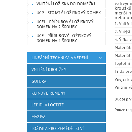
valivými
VNITŘNÍ LOŽISKA DO DOMEČKU
kroužků.
menší ne
UCP - STOJATÝ LOŽISKOVÝ DOMEK
nebo ulo
UCFL - PŘÍRUBOVÝ LOŽISKOVÝ
1. Vnitřn
DOMEK NA 2 ŠROUBY.
2. Vnějš
UCF - PŘÍRUBOVÝ LOŽISKOVÝ
3. Šířka 
DOMEK NA 4 ŠROUBY.
Materiál:
Materiál 
LINEÁRNÍ TECHNIKA A VEDENÍ
Teplotní 
VNITŘNÍ KROUŽKY
Třída pře
Vnější kr
GUFERA
Vnitřní v
KLÍNOVÉ ŘEMENY
Buďte prvn
LEPIDLA LOCTITE
Pouze reg
MAZIVA
LOŽISKA PRO ZEMĚDĚLSTVÍ