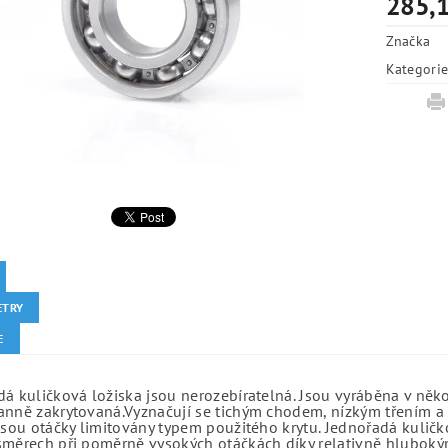
285,1
Značka
Kategori
ETRY
E
á kuličková ložiska jsou nerozebíratelná. Jsou vyráběna v něk
anně zakrytovaná.Vyznačují se tichým chodem, nízkým třením a 
jsou otáčky limitovány typem použitého krytu. Jednořadá kuličko
směrech při poměrně vysokých otáčkách díky relativně hlubo