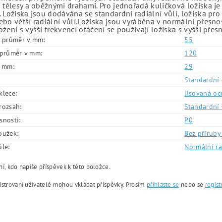
 tělesy a oběžnými drahami. Pro jednořadá kuličková ložiska je
 Ložiska jsou dodávána se standardní radiální vůlí, ložiska pr
bo větší radiální vůlí.Ložiska jsou vyráběna v normální přesno
žení s vyšší frekvencí otáčení se používají ložiska s vyšší přes
í průměr v mm:
55
í průměr v mm:
120
v mm:
29
Standardní 
klece:
lisovaná oc
rozsah:
Standardní 
snosti:
P0
oužek:
Bez příruby 
ůle:
Normální ra
í, kdo napíše příspěvek k této položce.
istrovaní uživatelé mohou vkládat příspěvky. Prosím
přihlaste se
nebo se
regist