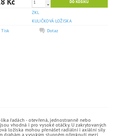
8 Kč
ZKL
e
KULIČKOVÁ LOŽISKA
Tisk
Dotaz
olika řadách - otevřená, jednostranně nebo
jsou vhodná i pro vysoké otáčky. U zakrytovaných
vá ložiska mohou přenášet radiální i axiální síly
kým drahám a vysokým stupněm přimknutí mezi