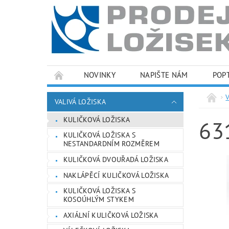
NOVINKY
NAPIŠTE NÁM
POP
PODMÍNKY OCHRANY OSOBNÍCH ÚDAJŮ
VALIVÁ LOŽISKA
KULIČKOVÁ LOŽISKA
63
KULIČKOVÁ LOŽISKA S
NESTANDARDNÍM ROZMĚREM
KULIČKOVÁ DVOUŘADÁ LOŽISKA
NAKLÁPĚCÍ KULIČKOVÁ LOŽISKA
KULIČKOVÁ LOŽISKA S
KOSOÚHLÝM STYKEM
AXIÁLNÍ KULIČKOVÁ LOŽISKA