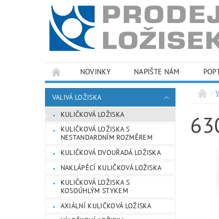
NOVINKY
NAPIŠTE NÁM
POP
PODMÍNKY OCHRANY OSOBNÍCH ÚDAJŮ
VALIVÁ LOŽISKA
KULIČKOVÁ LOŽISKA
63
KULIČKOVÁ LOŽISKA S
NESTANDARDNÍM ROZMĚREM
KULIČKOVÁ DVOUŘADÁ LOŽISKA
NAKLÁPĚCÍ KULIČKOVÁ LOŽISKA
KULIČKOVÁ LOŽISKA S
KOSOÚHLÝM STYKEM
AXIÁLNÍ KULIČKOVÁ LOŽISKA