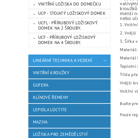
valivými
VNITŘNÍ LOŽISKA DO DOMEČKU
kroužků.
menší ne
UCP - STOJATÝ LOŽISKOVÝ DOMEK
nebo ulo
UCFL - PŘÍRUBOVÝ LOŽISKOVÝ
1. Vnitřn
DOMEK NA 2 ŠROUBY.
2. Vnějš
UCF - PŘÍRUBOVÝ LOŽISKOVÝ
3. Šířka 
DOMEK NA 4 ŠROUBY.
Materiál:
Materiál 
LINEÁRNÍ TECHNIKA A VEDENÍ
Teplotní 
VNITŘNÍ KROUŽKY
Třída pře
Vnější kr
GUFERA
Vnitřní v
KLÍNOVÉ ŘEMENY
Buďte prvn
LEPIDLA LOCTITE
Pouze reg
MAZIVA
LOŽISKA PRO ZEMĚDĚLSTVÍ