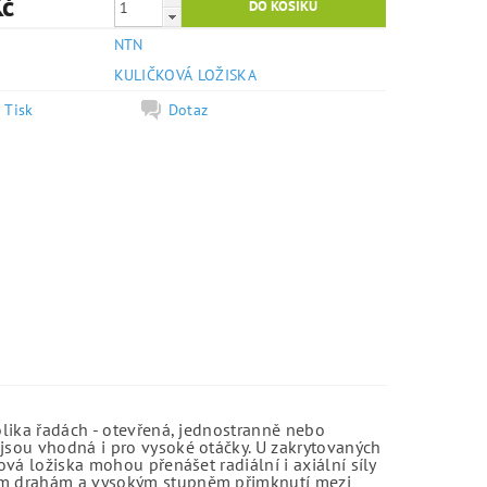
Kč
NTN
e
KULIČKOVÁ LOŽISKA
Tisk
Dotaz
olika řadách - otevřená, jednostranně nebo
jsou vhodná i pro vysoké otáčky. U zakrytovaných
vá ložiska mohou přenášet radiální i axiální síly
kým drahám a vysokým stupněm přimknutí mezi