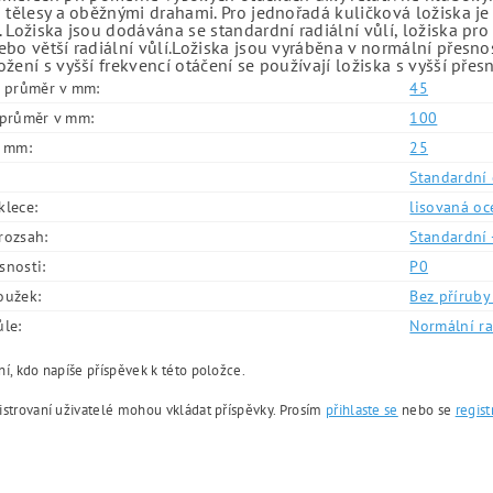
 tělesy a oběžnými drahami. Pro jednořadá kuličková ložiska je
 Ložiska jsou dodávána se standardní radiální vůlí, ložiska pr
bo větší radiální vůlí.Ložiska jsou vyráběna v normální přesno
žení s vyšší frekvencí otáčení se používají ložiska s vyšší přes
í průměr v mm:
45
í průměr v mm:
100
v mm:
25
Standardní 
klece:
lisovaná oc
rozsah:
Standardní 
snosti:
P0
oužek:
Bez příruby 
ůle:
Normální ra
í, kdo napíše příspěvek k této položce.
istrovaní uživatelé mohou vkládat příspěvky. Prosím
přihlaste se
nebo se
regist