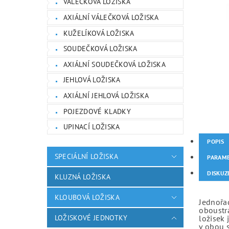
VÁLEČKOVÁ LOŽISKA
AXIÁLNÍ VÁLEČKOVÁ LOŽISKA
KUŽELÍKOVÁ LOŽISKA
SOUDEČKOVÁ LOŽISKA
AXIÁLNÍ SOUDEČKOVÁ LOŽISKA
JEHLOVÁ LOŽISKA
AXIÁLNÍ JEHLOVÁ LOŽISKA
POJEZDOVÉ KLADKY
UPINACÍ LOŽISKA
POPIS
SPECIÁLNÍ LOŽISKA
PARAM
DISKUZ
KLUZNÁ LOŽISKA
KLOUBOVÁ LOŽISKA
Jednořad
oboustr
LOŽISKOVÉ JEDNOTKY
ložisek 
v obou 