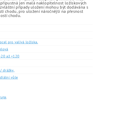
 přípustná jen malá naklopitelnost ložiskových
o zvláštní případy uložení mohou být dodávána s
sti chodu, pro uložení náročnější na přesnost
ností chodu.
ocel pro valivá ložiska.
elová
-20 až +120
/ drážky.
diální vůle
rujte
.