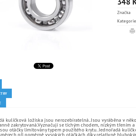
348 
Značka
Kategori
ETRY
E
á kuličková ložiska jsou nerozebíratelná. Jsou vyráběna v něk
anně zakrytovaná.Vyznačují se tichým chodem, nízkým třením a 
jsou otáčky limitovány typem použitého krytu. Jednořadá kuličko
směrech při poměrně vysokých otáčkách díky relativně hlubo