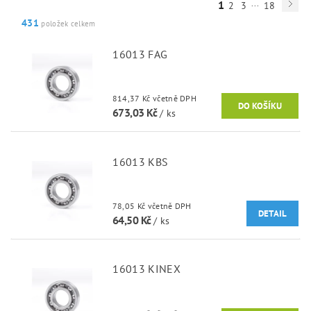
...
1
2
3
18
431
položek celkem
16013 FAG
814,37 Kč včetně DPH
673,03 Kč
/ ks
16013 KBS
78,05 Kč včetně DPH
DETAIL
64,50 Kč
/ ks
16013 KINEX