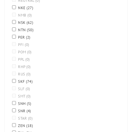
NEUTRAL
(0)
NKE
(27)
NMB
(0)
NSK
(62)
NTN
(50)
PER
(2)
PFI
(0)
POM
(0)
PPL
(0)
RHP
(0)
RUS
(0)
SKF
(74)
SLF
(0)
SMT
(0)
SNH
(5)
SNR
(4)
STAR
(0)
ZEN
(18)