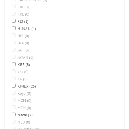
FBJ
(0)
FKL
(0)
FLT
(1)
HUNAN
(1)
IBB
(0)
INA
(0)
JAF
(0)
JAPAN
(0)
KBS
(8)
kbs
(0)
KG
(0)
KINEX
(25)
Koyo
(0)
MGM
(0)
MTM
(0)
Nachi
(28)
NEU
(0)