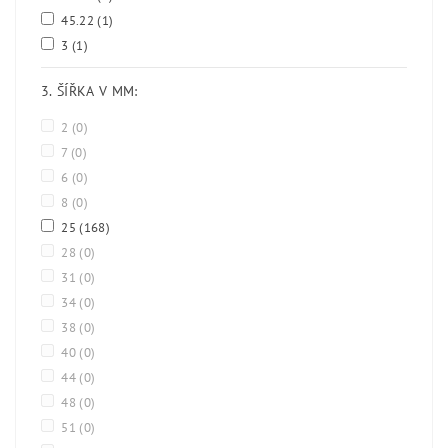
45.22
(1)
3
(1)
3. ŠÍŘKA V MM:
2
(0)
7
(0)
6
(0)
8
(0)
25
(168)
28
(0)
31
(0)
34
(0)
38
(0)
40
(0)
44
(0)
48
(0)
51
(0)