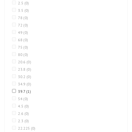
2.5
(0)
3.5
(0)
78
(0)
72
(0)
49
(0)
68
(0)
75
(0)
80
(0)
20.6
(0)
23.8
(0)
30.2
(0)
34.9
(0)
39.7
(1)
54
(0)
4.5
(0)
2.6
(0)
2.3
(0)
22.225
(0)