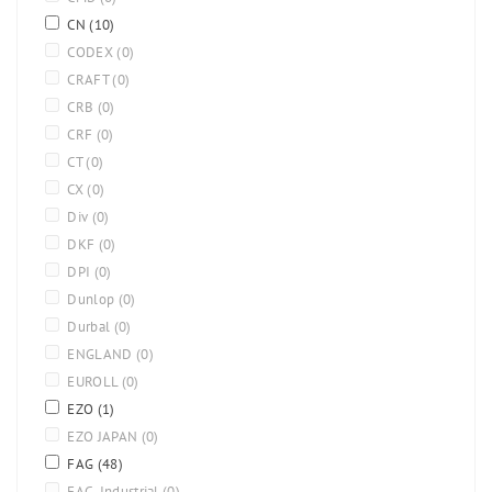
CN
(10)
CODEX
(0)
CRAFT
(0)
CRB
(0)
CRF
(0)
CT
(0)
CX
(0)
Div
(0)
DKF
(0)
DPI
(0)
Dunlop
(0)
Durbal
(0)
ENGLAND
(0)
EUROLL
(0)
EZO
(1)
EZO JAPAN
(0)
FAG
(48)
FAG-Industrial
(0)