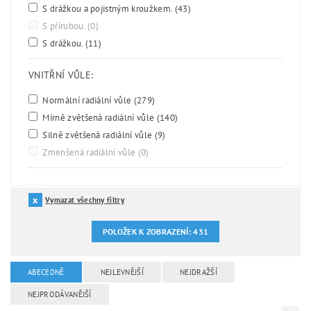
S drážkou a pojistným kroužkem.
(43)
S přírubou.
(0)
S drážkou.
(11)
VNITŘNÍ VŮLE:
Normální radiální vůle
(279)
Mírně zvětšená radiální vůle
(140)
Silně zvětšená radiální vůle
(9)
Zmenšená radiální vůle
(0)
Vymazat všechny filtry
POLOŽEK K ZOBRAZENÍ:
431
ABECEDNĚ
NEJLEVNĚJŠÍ
NEJDRAŽŠÍ
NEJPRODÁVANĚJŠÍ