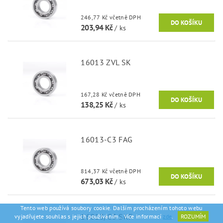
246,77 Kč včetně DPH
203,94 Kč
/ ks
16013 ZVL SK
167,28 Kč včetně DPH
138,25 Kč
/ ks
16013-C3 FAG
814,37 Kč včetně DPH
673,03 Kč
/ ks
Tento web používá soubory cookie. Dalším procházením tohoto webu
16013/C3 SKF
vyjadřujete souhlas s jejich používáním.. Více informací
zde
.
ROZUMÍM