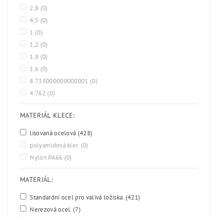
2,8
(0)
4,5
(0)
1
(0)
1,2
(0)
1,8
(0)
1,6
(0)
8.733000000000001
(0)
4.762
(0)
MATERIÁL KLECE:
lisovaná ocelová
(428)
polyamidová klec
(0)
Nylon PA66
(0)
MATERIÁL:
Standardní ocel pro valivá ložiska.
(421)
Nerezová ocel.
(7)