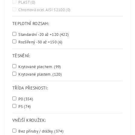
PLAST
(0)
Chromová ocel AISI 52100
(0)
TEPLOTNÍ ROZSAH:
Standardní -20 až +120
(422)
Rozšířený -30 až +150
(6)
TĚSNĚNÍ:
Krytované plechem.
(99)
Krytované plastem.
(120)
TŘÍDA PŘESNOSTI:
P0
(354)
P5
(74)
VNĚJŠÍ KROUŽEK:
Bez příruby / drážky.
(374)