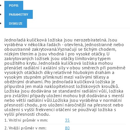
POPIS
PARAMETRY
DISKUZE
Jednořadá kuličková ložiska jsou nerozebíratelná. Jsou
vyráběna v několika řadách - otevřená, jednostranně nebo
oboustranně zakrytovaná.Vyznačují se tichým chodem,
nízkým třením a jsou vhodná i pro vysoké otáčky. U
zakrytovaných ložisek jsou otáčky limitovány typem
použitého krytu. Jednořadá kuličková ložiska mohou
přenášet radiální i axiální síly v obou směrech při poměrně
vysokých otáčkách díky relativně hlubokým drahám a
vysokým stupněm přimknutí mezi valivými tělesy a
oběžnými drahami. Pro jednořadá kuličková ložiska je
přípustná jen malá naklopitelnost ložiskových kroužků.
Ložiska jsou dodávána se standardní radiální vůlí, ložiska
pro zvláštní případy uložení mohou být dodávána s menší
nebo větší radiální vůlí.Ložiska jsou vyráběna v normální
přesnosti chodu, pro uložení náročnější na přesnost nebo
uložení s vyšší frekvencí otáčení se používají ložiska s
vyšší přesností chodu.
1. Vnitřní průměr v mm:
35
2. Vnější průměr v mm:
80