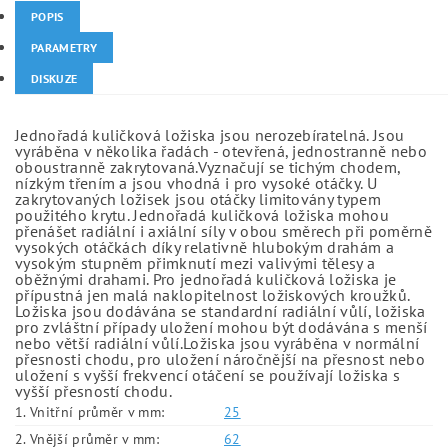
POPIS
PARAMETRY
DISKUZE
Jednořadá kuličková ložiska jsou nerozebíratelná. Jsou
vyráběna v několika řadách - otevřená, jednostranně nebo
oboustranně zakrytovaná.Vyznačují se tichým chodem,
nízkým třením a jsou vhodná i pro vysoké otáčky. U
zakrytovaných ložisek jsou otáčky limitovány typem
použitého krytu. Jednořadá kuličková ložiska mohou
přenášet radiální i axiální síly v obou směrech při poměrně
vysokých otáčkách díky relativně hlubokým drahám a
vysokým stupněm přimknutí mezi valivými tělesy a
oběžnými drahami. Pro jednořadá kuličková ložiska je
přípustná jen malá naklopitelnost ložiskových kroužků.
Ložiska jsou dodávána se standardní radiální vůlí, ložiska
pro zvláštní případy uložení mohou být dodávána s menší
nebo větší radiální vůlí.Ložiska jsou vyráběna v normální
přesnosti chodu, pro uložení náročnější na přesnost nebo
uložení s vyšší frekvencí otáčení se používají ložiska s
vyšší přesností chodu.
1. Vnitřní průměr v mm:
25
2. Vnější průměr v mm:
62