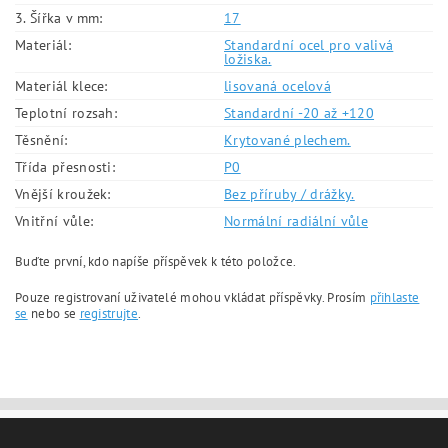
3. Šířka v mm:
17
Materiál:
Standardní ocel pro valivá
ložiska.
Materiál klece:
lisovaná ocelová
Teplotní rozsah:
Standardní -20 až +120
Těsnění:
Krytované plechem.
Třída přesnosti:
P0
Vnější kroužek:
Bez příruby / drážky.
Vnitřní vůle:
Normální radiální vůle
Buďte první, kdo napíše příspěvek k této položce.
Pouze registrovaní uživatelé mohou vkládat příspěvky. Prosím
přihlaste
se
nebo se
registrujte
.