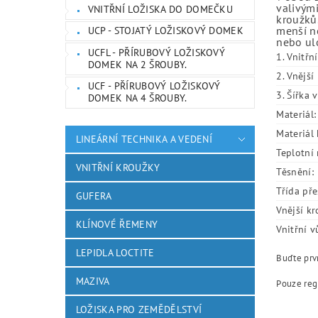
valivými
VNITŘNÍ LOŽISKA DO DOMEČKU
kroužků.
menší ne
UCP - STOJATÝ LOŽISKOVÝ DOMEK
nebo ulo
UCFL - PŘÍRUBOVÝ LOŽISKOVÝ
1. Vnitřn
DOMEK NA 2 ŠROUBY.
2. Vnějš
UCF - PŘÍRUBOVÝ LOŽISKOVÝ
3. Šířka 
DOMEK NA 4 ŠROUBY.
Materiál:
Materiál 
LINEÁRNÍ TECHNIKA A VEDENÍ
Teplotní 
VNITŘNÍ KROUŽKY
Těsnění:
Třída pře
GUFERA
Vnější kr
KLÍNOVÉ ŘEMENY
Vnitřní v
LEPIDLA LOCTITE
Buďte prvn
MAZIVA
Pouze reg
LOŽISKA PRO ZEMĚDĚLSTVÍ