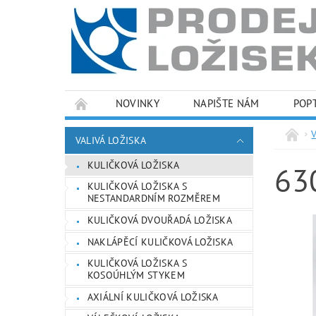
NOVINKY
NAPIŠTE NÁM
POP
PODMÍNKY OCHRANY OSOBNÍCH ÚDAJŮ
VALIVÁ LOŽISKA
KULIČKOVÁ LOŽISKA
63
KULIČKOVÁ LOŽISKA S
NESTANDARDNÍM ROZMĚREM
KULIČKOVÁ DVOUŘADÁ LOŽISKA
NAKLÁPĚCÍ KULIČKOVÁ LOŽISKA
KULIČKOVÁ LOŽISKA S
KOSOÚHLÝM STYKEM
AXIÁLNÍ KULIČKOVÁ LOŽISKA