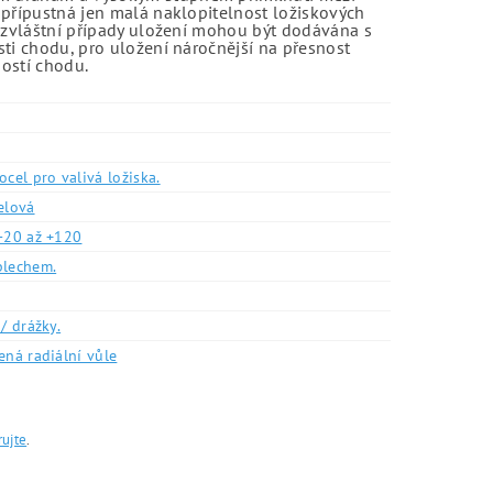
 přípustná jen malá naklopitelnost ložiskových
o zvláštní případy uložení mohou být dodávána s
sti chodu, pro uložení náročnější na přesnost
ností chodu.
ocel pro valivá ložiska.
elová
-20 až +120
plechem.
/ drážky.
ená radiální vůle
rujte
.