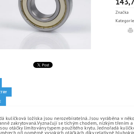
143,7
Značka
Kategori
ETRY
E
á kuličková ložiska jsou nerozebíratelná. Jsou vyráběna v něk
anně zakrytovaná.Vyznačují se tichým chodem, nízkým třením a 
jsou otáčky limitovány typem použitého krytu. Jednořadá kuličko
směrech při poměrně vysokých otáčkách díky relativně hlubo