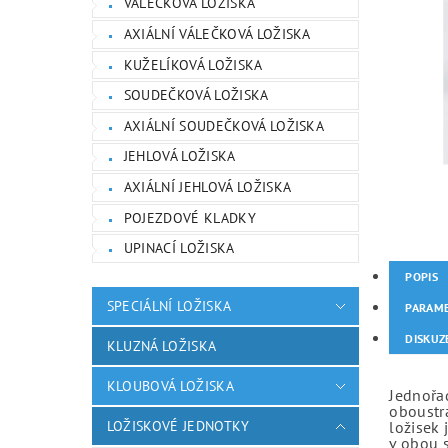
VÁLEČKOVÁ LOŽISKA
AXIÁLNÍ VÁLEČKOVÁ LOŽISKA
KUŽELÍKOVÁ LOŽISKA
SOUDEČKOVÁ LOŽISKA
AXIÁLNÍ SOUDEČKOVÁ LOŽISKA
JEHLOVÁ LOŽISKA
AXIÁLNÍ JEHLOVÁ LOŽISKA
POJEZDOVÉ KLADKY
UPINACÍ LOŽISKA
POPIS
SPECIÁLNÍ LOŽISKA
PARAM
DISKUZ
KLUZNÁ LOŽISKA
KLOUBOVÁ LOŽISKA
Jednořad
oboustr
LOŽISKOVÉ JEDNOTKY
ložisek 
v obou 