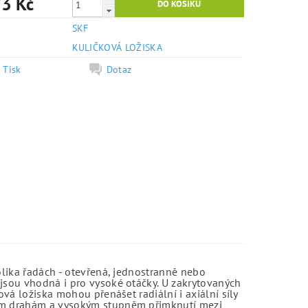
3 Kč
SKF
e
KULIČKOVÁ LOŽISKA
Tisk
Dotaz
olika řadách - otevřená, jednostranně nebo
jsou vhodná i pro vysoké otáčky. U zakrytovaných
vá ložiska mohou přenášet radiální i axiální síly
kým drahám a vysokým stupněm přimknutí mezi