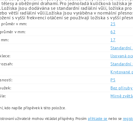
 tělesy a oběžnými drahami. Pro jednořadá kuličková ložiska je
 Ložiska jsou dodávána se standardní radiální vůlí, ložiska pr
bo větší radiální vůlí.Ložiska jsou vyráběna v normální přesno
žení s vyšší frekvencí otáčení se používají ložiska s vyšší přes
í průměr v mm:
25
í průměr v mm:
62
v mm:
17
Standardní 
klece:
lisovaná oc
rozsah:
Standardní 
Krytované 
snosti:
P5
oužek:
Bez příruby 
ůle:
Mírně zvětš
í, kdo napíše příspěvek k této položce.
istrovaní uživatelé mohou vkládat příspěvky. Prosím
přihlaste se
nebo se
regist