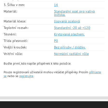
3. Šířka v mm:
14
Materiál:
Standardní ocel pro valivá
ložiska.
Materiál klece:
lisovaná ocelová
Teplotní rozsah:
Standardní -20 až +120
Těsnění:
Krytované plechem.
Třída přesnosti:
P0
Vnější kroužek:
Bez příruby / drážky.
Vnitřní vůle:
Normální radiální vůle
Buďte první, kdo napíše příspěvek k této položce.
Pouze registrovaní uživatelé mohou vkládat příspěvky. Prosím
přihlaste
se
nebo se
registrujte
.