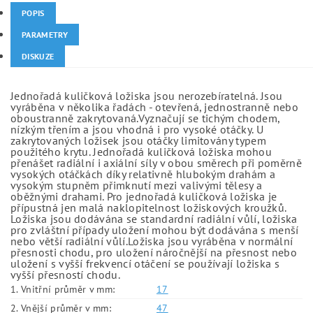
POPIS
PARAMETRY
DISKUZE
Jednořadá kuličková ložiska jsou nerozebíratelná. Jsou
vyráběna v několika řadách - otevřená, jednostranně nebo
oboustranně zakrytovaná.Vyznačují se tichým chodem,
nízkým třením a jsou vhodná i pro vysoké otáčky. U
zakrytovaných ložisek jsou otáčky limitovány typem
použitého krytu. Jednořadá kuličková ložiska mohou
přenášet radiální i axiální síly v obou směrech při poměrně
vysokých otáčkách díky relativně hlubokým drahám a
vysokým stupněm přimknutí mezi valivými tělesy a
oběžnými drahami. Pro jednořadá kuličková ložiska je
přípustná jen malá naklopitelnost ložiskových kroužků.
Ložiska jsou dodávána se standardní radiální vůlí, ložiska
pro zvláštní případy uložení mohou být dodávána s menší
nebo větší radiální vůlí.Ložiska jsou vyráběna v normální
přesnosti chodu, pro uložení náročnější na přesnost nebo
uložení s vyšší frekvencí otáčení se používají ložiska s
vyšší přesností chodu.
1. Vnitřní průměr v mm:
17
2. Vnější průměr v mm:
47