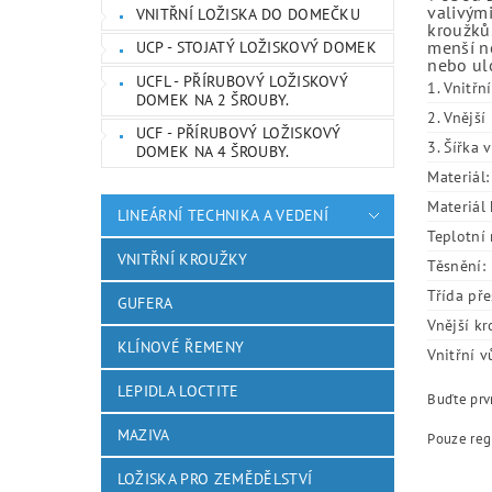
valivými
VNITŘNÍ LOŽISKA DO DOMEČKU
kroužků.
menší ne
UCP - STOJATÝ LOŽISKOVÝ DOMEK
nebo ulo
UCFL - PŘÍRUBOVÝ LOŽISKOVÝ
1. Vnitřn
DOMEK NA 2 ŠROUBY.
2. Vnějš
UCF - PŘÍRUBOVÝ LOŽISKOVÝ
3. Šířka 
DOMEK NA 4 ŠROUBY.
Materiál:
Materiál 
LINEÁRNÍ TECHNIKA A VEDENÍ
Teplotní 
VNITŘNÍ KROUŽKY
Těsnění:
Třída pře
GUFERA
Vnější kr
KLÍNOVÉ ŘEMENY
Vnitřní v
LEPIDLA LOCTITE
Buďte prvn
MAZIVA
Pouze reg
LOŽISKA PRO ZEMĚDĚLSTVÍ