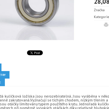
28,08
Značka
Kategori
ETRY
E
á kuličková ložiska jsou nerozebíratelná. Jsou vyráběna v něk
anně zakrytovaná.Vyznačují se tichým chodem, nízkým třením a 
jsou otáčky limitovány typem použitého krytu. Jednořadá kuličko
směrech při poměrně vysokých otáčkách díky relativně hlubo