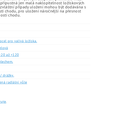
 přípustná jen malá naklopitelnost ložiskových
o zvláštní případy uložení mohou být dodávána s
sti chodu, pro uložení náročnější na přesnost
ností chodu.
ocel pro valivá ložiska.
elová
-20 až +120
plechem.
/ drážky.
ená radiální vůle
rujte
.