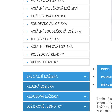
VÁLEČKOVÁ LOŽISKA
AXIÁLNÍ VÁLEČKOVÁ LOŽISKA
KUŽELÍKOVÁ LOŽISKA
SOUDEČKOVÁ LOŽISKA
AXIÁLNÍ SOUDEČKOVÁ LOŽISKA
JEHLOVÁ LOŽISKA
AXIÁLNÍ JEHLOVÁ LOŽISKA
POJEZDOVÉ KLADKY
UPINACÍ LOŽISKA
POPIS
SPECIÁLNÍ LOŽISKA
PARAM
DISKUZ
KLUZNÁ LOŽISKA
KLOUBOVÁ LOŽISKA
Jednořad
oboustr
LOŽISKOVÉ JEDNOTKY
ložisek 
v obou 