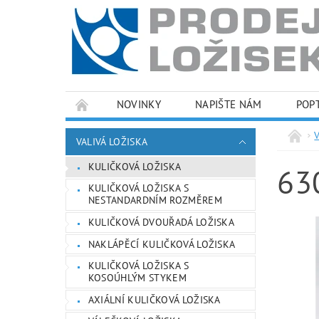
NOVINKY
NAPIŠTE NÁM
POP
PODMÍNKY OCHRANY OSOBNÍCH ÚDAJŮ
VALIVÁ LOŽISKA
KULIČKOVÁ LOŽISKA
63
KULIČKOVÁ LOŽISKA S
NESTANDARDNÍM ROZMĚREM
KULIČKOVÁ DVOUŘADÁ LOŽISKA
NAKLÁPĚCÍ KULIČKOVÁ LOŽISKA
KULIČKOVÁ LOŽISKA S
KOSOÚHLÝM STYKEM
AXIÁLNÍ KULIČKOVÁ LOŽISKA