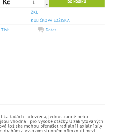
 Kč
ZKL
e
KULIČKOVÁ LOŽISKA
Tisk
Dotaz
olika řadách - otevřená, jednostranně nebo
jsou vhodná i pro vysoké otáčky. U zakrytovaných
vá ložiska mohou přenášet radiální i axiální síly
kým drahám a vysokým stupněm přimknutí mezi