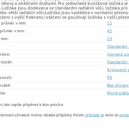
 tělesy a oběžnými drahami. Pro jednořadá kuličková ložiska je
 Ložiska jsou dodávána se standardní radiální vůlí, ložiska pr
bo větší radiální vůlí.Ložiska jsou vyráběna v normální přesno
žení s vyšší frekvencí otáčení se používají ložiska s vyšší přes
í průměr v mm:
15
í průměr v mm:
42
v mm:
13
Standardní 
klece:
lisovaná oc
rozsah:
Standardní 
Krytované 
snosti:
P0
oužek:
Bez příruby 
ůle:
Mírně zvětš
í, kdo napíše příspěvek k této položce.
istrovaní uživatelé mohou vkládat příspěvky. Prosím
přihlaste se
nebo se
regist