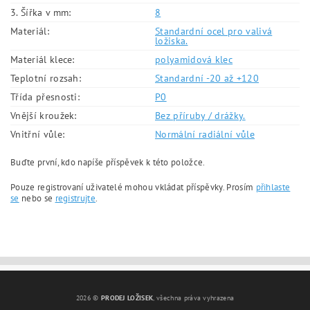
3. Šířka v mm:
8
Materiál:
Standardní ocel pro valivá
ložiska.
Materiál klece:
polyamidová klec
Teplotní rozsah:
Standardní -20 až +120
Třída přesnosti:
P0
Vnější kroužek:
Bez příruby / drážky.
Vnitřní vůle:
Normální radiální vůle
Buďte první, kdo napíše příspěvek k této položce.
Pouze registrovaní uživatelé mohou vkládat příspěvky. Prosím
přihlaste
se
nebo se
registrujte
.
2026 ©
PRODEJ LOŽISEK
, všechna práva vyhrazena