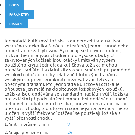
POPIS
PARAMETRY
DISKUZE
Jednořadá kuličková ložiska jsou nerozebíratelná. Jsou
vyráběna v několika řadách - otevřená, jednostranně nebo
oboustranně zakrytovaná.Vyznačují se tichým chodem,
nízkým třením a jsou vhodná i pro vysoké otáčky. U
zakrytovaných ložisek jsou otáčky limitovány typem
použitého krytu. Jednořadá kuličková ložiska mohou
přenášet radiální i axiální síly v obou směrech při poměrně
vysokých otáčkách díky relativně hlubokým drahám a
vysokým stupněm přimknutí mezi valivými tělesy a
oběžnými drahami. Pro jednořadá kuličková ložiska je
přípustná jen malá naklopitelnost ložiskových kroužků.
Ložiska jsou dodávána se standardní radiální vůlí, ložiska
pro zvláštní případy uložení mohou být dodávána s menší
nebo větší radiální vůlí.Ložiska jsou vyráběna v normální
přesnosti chodu, pro uložení náročnější na přesnost nebo
uložení s vyšší frekvencí otáčení se používají ložiska s
vyšší přesností chodu.
1. Vnitřní průměr v mm:
9
2. Vnější průměr v mm:
26