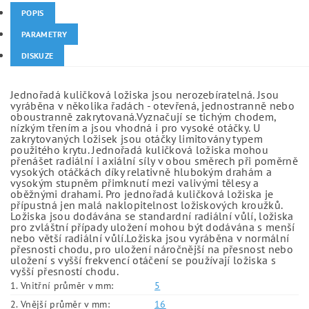
POPIS
PARAMETRY
DISKUZE
Jednořadá kuličková ložiska jsou nerozebíratelná. Jsou
vyráběna v několika řadách - otevřená, jednostranně nebo
oboustranně zakrytovaná.Vyznačují se tichým chodem,
nízkým třením a jsou vhodná i pro vysoké otáčky. U
zakrytovaných ložisek jsou otáčky limitovány typem
použitého krytu. Jednořadá kuličková ložiska mohou
přenášet radiální i axiální síly v obou směrech při poměrně
vysokých otáčkách díky relativně hlubokým drahám a
vysokým stupněm přimknutí mezi valivými tělesy a
oběžnými drahami. Pro jednořadá kuličková ložiska je
přípustná jen malá naklopitelnost ložiskových kroužků.
Ložiska jsou dodávána se standardní radiální vůlí, ložiska
pro zvláštní případy uložení mohou být dodávána s menší
nebo větší radiální vůlí.Ložiska jsou vyráběna v normální
přesnosti chodu, pro uložení náročnější na přesnost nebo
uložení s vyšší frekvencí otáčení se používají ložiska s
vyšší přesností chodu.
1. Vnitřní průměr v mm:
5
2. Vnější průměr v mm:
16