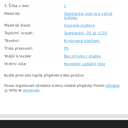
3. Šířka v mm:
5
Materiál:
Standardní ocel pro valivá
ložiska.
Materiál klece:
lisovaná ocelová
Teplotní rozsah:
Standardní -20 až +120
Těsnění:
Krytované plechem.
Třída přesnosti:
P0
Vnější kroužek:
Bez příruby / drážky.
Vnitřní vůle:
Normální radiální vůle
Buďte první, kdo napíše příspěvek k této položce.
Pouze registrovaní uživatelé mohou vkládat příspěvky. Prosím
přihlaste
se
nebo se
registrujte
.