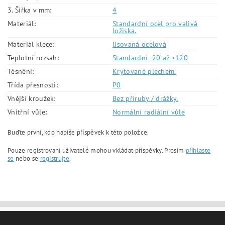
3. Šířka v mm:
4
Materiál:
Standardní ocel pro valivá
ložiska.
Materiál klece:
lisovaná ocelová
Teplotní rozsah:
Standardní -20 až +120
Těsnění:
Krytované plechem.
Třída přesnosti:
P0
Vnější kroužek:
Bez příruby / drážky.
Vnitřní vůle:
Normální radiální vůle
Buďte první, kdo napíše příspěvek k této položce.
Pouze registrovaní uživatelé mohou vkládat příspěvky. Prosím
přihlaste
se
nebo se
registrujte
.