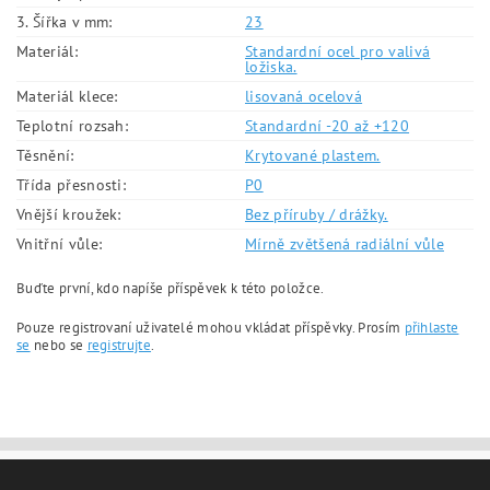
3. Šířka v mm:
23
Materiál:
Standardní ocel pro valivá
ložiska.
Materiál klece:
lisovaná ocelová
Teplotní rozsah:
Standardní -20 až +120
Těsnění:
Krytované plastem.
Třída přesnosti:
P0
Vnější kroužek:
Bez příruby / drážky.
Vnitřní vůle:
Mírně zvětšená radiální vůle
Buďte první, kdo napíše příspěvek k této položce.
Pouze registrovaní uživatelé mohou vkládat příspěvky. Prosím
přihlaste
se
nebo se
registrujte
.