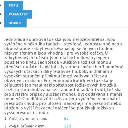
POPIS
PARAMETRY
DISKUZE
Jednořadá kuličková ložiska jsou nerozebíratelná. Jsou
vyráběna v několika řadách - otevřená, jednostranně nebo
oboustranně zakrytovaná.Vyznačují se tichým chodem,
nízkým třením a jsou vhodná i pro vysoké otáčky. U
zakrytovaných ložisek jsou otáčky limitovány typem
použitého krytu. Jednořadá kuličková ložiska mohou
přenášet radiální i axiální síly v obou směrech při poměrně
vysokých otáčkách díky relativně hlubokým drahám a
vysokým stupněm přimknutí mezi valivými tělesy a
oběžnými drahami. Pro jednořadá kuličková ložiska je
přípustná jen malá naklopitelnost ložiskových kroužků.
Ložiska jsou dodávána se standardní radiální vůlí, ložiska
pro zvláštní případy uložení mohou být dodávána s menší
nebo větší radiální vůlí.Ložiska jsou vyráběna v normální
přesnosti chodu, pro uložení náročnější na přesnost nebo
uložení s vyšší frekvencí otáčení se používají ložiska s
vyšší přesností chodu.
1. Vnitřní průměr v mm:
65
2. Vnější průměr v mm:
120