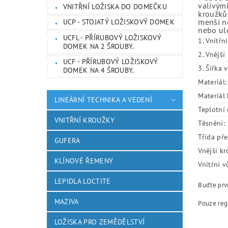
valivými
VNITŘNÍ LOŽISKA DO DOMEČKU
kroužků.
menší ne
UCP - STOJATÝ LOŽISKOVÝ DOMEK
nebo ulo
UCFL - PŘÍRUBOVÝ LOŽISKOVÝ
1. Vnitřn
DOMEK NA 2 ŠROUBY.
2. Vnějš
UCF - PŘÍRUBOVÝ LOŽISKOVÝ
3. Šířka 
DOMEK NA 4 ŠROUBY.
Materiál:
Materiál 
LINEÁRNÍ TECHNIKA A VEDENÍ
Teplotní 
VNITŘNÍ KROUŽKY
Těsnění:
Třída pře
GUFERA
Vnější kr
KLÍNOVÉ ŘEMENY
Vnitřní v
LEPIDLA LOCTITE
Buďte prvn
MAZIVA
Pouze reg
LOŽISKA PRO ZEMĚDĚLSTVÍ