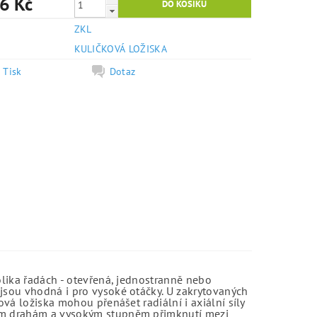
6 Kč
ZKL
e
KULIČKOVÁ LOŽISKA
Tisk
Dotaz
olika řadách - otevřená, jednostranně nebo
jsou vhodná i pro vysoké otáčky. U zakrytovaných
vá ložiska mohou přenášet radiální i axiální síly
kým drahám a vysokým stupněm přimknutí mezi