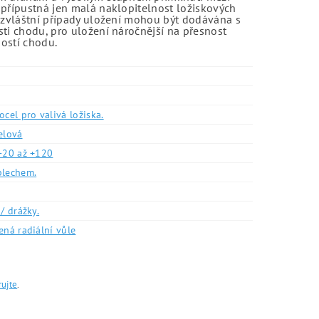
 přípustná jen malá naklopitelnost ložiskových
o zvláštní případy uložení mohou být dodávána s
sti chodu, pro uložení náročnější na přesnost
ností chodu.
ocel pro valivá ložiska.
elová
-20 až +120
plechem.
/ drážky.
ená radiální vůle
rujte
.