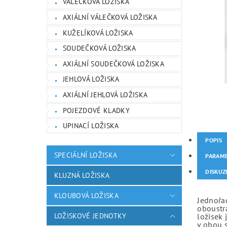
VÁLEČKOVÁ LOŽISKA
AXIÁLNÍ VÁLEČKOVÁ LOŽISKA
KUŽELÍKOVÁ LOŽISKA
SOUDEČKOVÁ LOŽISKA
AXIÁLNÍ SOUDEČKOVÁ LOŽISKA
JEHLOVÁ LOŽISKA
AXIÁLNÍ JEHLOVÁ LOŽISKA
POJEZDOVÉ KLADKY
UPINACÍ LOŽISKA
POPIS
SPECIÁLNÍ LOŽISKA
PARAM
DISKUZ
KLUZNÁ LOŽISKA
KLOUBOVÁ LOŽISKA
Jednořad
oboustr
LOŽISKOVÉ JEDNOTKY
ložisek 
v obou 