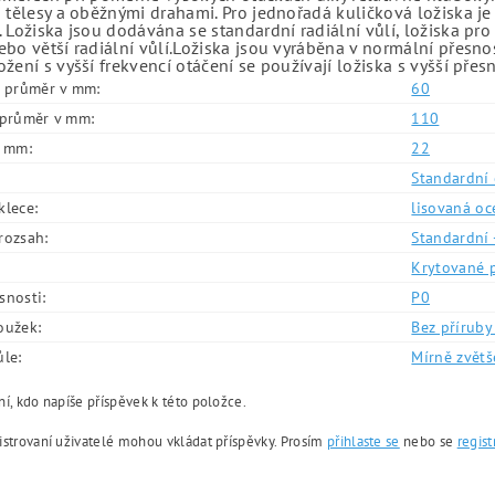
 tělesy a oběžnými drahami. Pro jednořadá kuličková ložiska je
 Ložiska jsou dodávána se standardní radiální vůlí, ložiska pr
bo větší radiální vůlí.Ložiska jsou vyráběna v normální přesno
žení s vyšší frekvencí otáčení se používají ložiska s vyšší přes
í průměr v mm:
60
í průměr v mm:
110
v mm:
22
Standardní 
klece:
lisovaná oc
rozsah:
Standardní 
Krytované 
snosti:
P0
oužek:
Bez příruby 
ůle:
Mírně zvětš
í, kdo napíše příspěvek k této položce.
istrovaní uživatelé mohou vkládat příspěvky. Prosím
přihlaste se
nebo se
regist