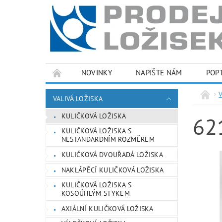
NOVINKY
NAPIŠTE NÁM
POP
PODMÍNKY OCHRANY OSOBNÍCH ÚDAJŮ
VALIVÁ LOŽISKA
KULIČKOVÁ LOŽISKA
62
KULIČKOVÁ LOŽISKA S
NESTANDARDNÍM ROZMĚREM
KULIČKOVÁ DVOUŘADÁ LOŽISKA
NAKLÁPĚCÍ KULIČKOVÁ LOŽISKA
KULIČKOVÁ LOŽISKA S
KOSOÚHLÝM STYKEM
AXIÁLNÍ KULIČKOVÁ LOŽISKA