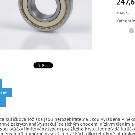
247,6
Značka
Kategori
ETRY
E
á kuličková ložiska jsou nerozebíratelná. Jsou vyráběna v něk
anně zakrytovaná.Vyznačují se tichým chodem, nízkým třením a 
jsou otáčky limitovány typem použitého krytu. Jednořadá kuličko
směrech při poměrně vysokých otáčkách díky relativně hlubo