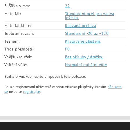
3. Šířka v mm:
22
Materiál:
Standardní ocel pro valivá
ložiska.
Materiál klece:
lisovaná ocelová
Teplotní rozsah:
Standardní -20 až +120
Těsnění:
Krytované plastem.
Třída přesnosti:
P0
Vnější kroužek:
Bez příruby / drážky.
Vnitřní vůle:
Normální radiální vůle
Buďte první, kdo napíše příspěvek k této položce.
Pouze registrovaní uživatelé mohou vkládat příspěvky. Prosím
přihlaste
se
nebo se
registrujte
.