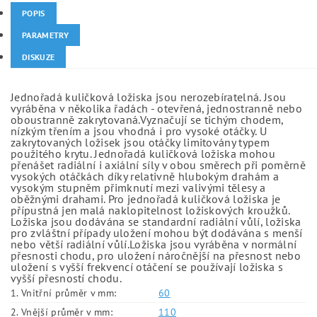
POPIS
PARAMETRY
DISKUZE
Jednořadá kuličková ložiska jsou nerozebíratelná. Jsou
vyráběna v několika řadách - otevřená, jednostranně nebo
oboustranně zakrytovaná.Vyznačují se tichým chodem,
nízkým třením a jsou vhodná i pro vysoké otáčky. U
zakrytovaných ložisek jsou otáčky limitovány typem
použitého krytu. Jednořadá kuličková ložiska mohou
přenášet radiální i axiální síly v obou směrech při poměrně
vysokých otáčkách díky relativně hlubokým drahám a
vysokým stupněm přimknutí mezi valivými tělesy a
oběžnými drahami. Pro jednořadá kuličková ložiska je
přípustná jen malá naklopitelnost ložiskových kroužků.
Ložiska jsou dodávána se standardní radiální vůlí, ložiska
pro zvláštní případy uložení mohou být dodávána s menší
nebo větší radiální vůlí.Ložiska jsou vyráběna v normální
přesnosti chodu, pro uložení náročnější na přesnost nebo
uložení s vyšší frekvencí otáčení se používají ložiska s
vyšší přesností chodu.
1. Vnitřní průměr v mm:
60
2. Vnější průměr v mm:
110