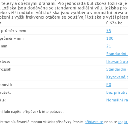
 tělesy a oběžnými drahami. Pro jednořadá kuličková ložiska je
 Ložiska jsou dodávána se standardní radiální vůlí, ložiska pr
bo větší radiální vůlí.Ložiska jsou vyráběna v normální přesno
žení s vyšší frekvencí otáčení se používají ložiska s vyšší přes
t
0.624 kg
í průměr v mm:
55
í průměr v mm:
100
v mm:
21
Standardní 
klece:
lisovaná oc
rozsah:
Standardní 
Krytované 
snosti:
P0
oužek:
Bez příruby 
ůle:
Normální ra
í, kdo napíše příspěvek k této položce.
istrovaní uživatelé mohou vkládat příspěvky. Prosím
přihlaste se
nebo se
regist