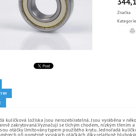
344,1
Značka
Kategori
ETRY
E
á kuličková ložiska jsou nerozebíratelná. Jsou vyráběna v něk
anně zakrytovaná.Vyznačují se tichým chodem, nízkým třením a 
jsou otáčky limitovány typem použitého krytu. Jednořadá kuličko
směrech při poměrně vysokých otáčkách díky relativně hlubo