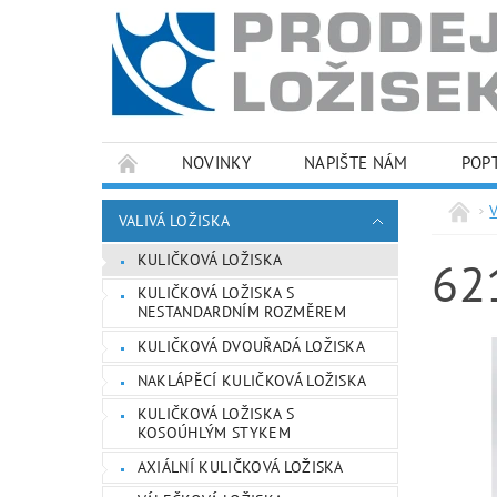
NOVINKY
NAPIŠTE NÁM
POP
PODMÍNKY OCHRANY OSOBNÍCH ÚDAJŮ
VALIVÁ LOŽISKA
KULIČKOVÁ LOŽISKA
62
KULIČKOVÁ LOŽISKA S
NESTANDARDNÍM ROZMĚREM
KULIČKOVÁ DVOUŘADÁ LOŽISKA
NAKLÁPĚCÍ KULIČKOVÁ LOŽISKA
KULIČKOVÁ LOŽISKA S
KOSOÚHLÝM STYKEM
AXIÁLNÍ KULIČKOVÁ LOŽISKA