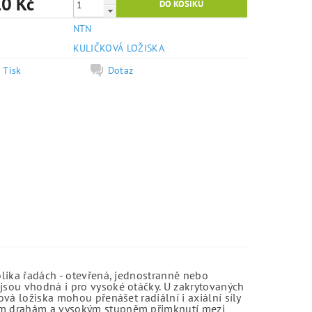
0 Kč
NTN
e
KULIČKOVÁ LOŽISKA
Tisk
Dotaz
olika řadách - otevřená, jednostranně nebo
jsou vhodná i pro vysoké otáčky. U zakrytovaných
vá ložiska mohou přenášet radiální i axiální síly
kým drahám a vysokým stupněm přimknutí mezi