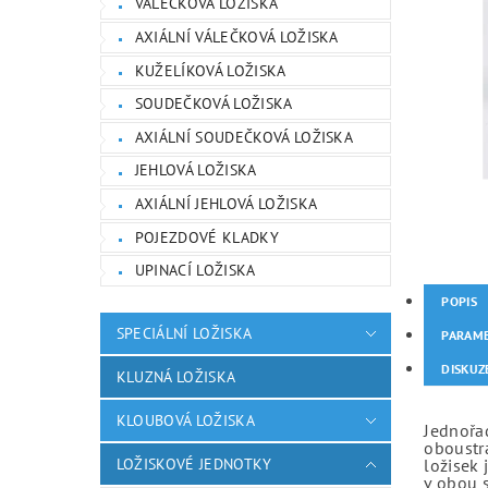
VÁLEČKOVÁ LOŽISKA
AXIÁLNÍ VÁLEČKOVÁ LOŽISKA
KUŽELÍKOVÁ LOŽISKA
SOUDEČKOVÁ LOŽISKA
AXIÁLNÍ SOUDEČKOVÁ LOŽISKA
JEHLOVÁ LOŽISKA
AXIÁLNÍ JEHLOVÁ LOŽISKA
POJEZDOVÉ KLADKY
UPINACÍ LOŽISKA
POPIS
SPECIÁLNÍ LOŽISKA
PARAM
DISKUZ
KLUZNÁ LOŽISKA
KLOUBOVÁ LOŽISKA
Jednořad
oboustr
LOŽISKOVÉ JEDNOTKY
ložisek 
v obou 