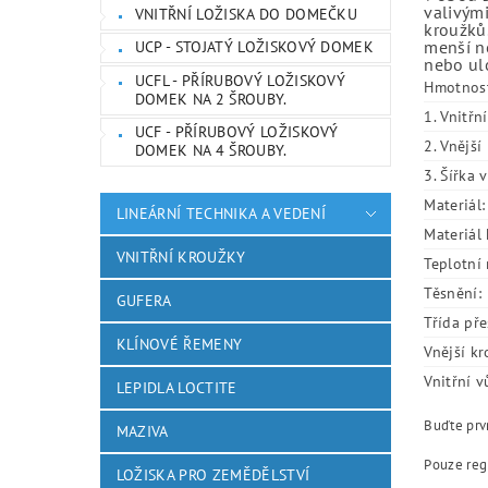
valivými
VNITŘNÍ LOŽISKA DO DOMEČKU
kroužků.
menší ne
UCP - STOJATÝ LOŽISKOVÝ DOMEK
nebo ulo
UCFL - PŘÍRUBOVÝ LOŽISKOVÝ
Hmotnos
DOMEK NA 2 ŠROUBY.
1. Vnitřn
UCF - PŘÍRUBOVÝ LOŽISKOVÝ
2. Vnějš
DOMEK NA 4 ŠROUBY.
3. Šířka 
Materiál:
LINEÁRNÍ TECHNIKA A VEDENÍ
Materiál 
VNITŘNÍ KROUŽKY
Teplotní 
Těsnění:
GUFERA
Třída pře
KLÍNOVÉ ŘEMENY
Vnější kr
Vnitřní v
LEPIDLA LOCTITE
Buďte prvn
MAZIVA
Pouze reg
LOŽISKA PRO ZEMĚDĚLSTVÍ