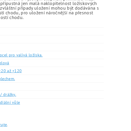
 přípustná jen malá naklopitelnost ložiskových
o zvláštní případy uložení mohou být dodávána s
sti chodu, pro uložení náročnější na přesnost
ností chodu.
ocel pro valivá ložiska.
elová
-20 až +120
plechem.
/ drážky.
diální vůle
rujte
.