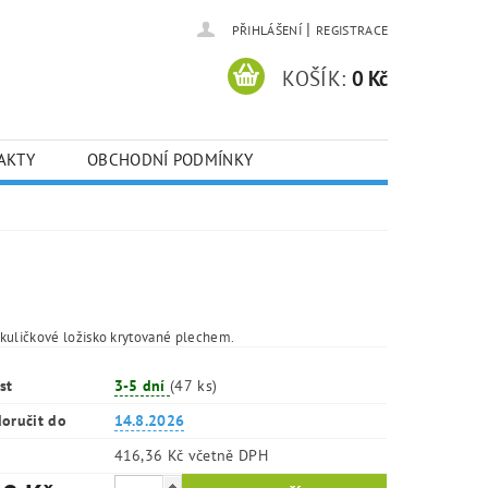
|
PŘIHLÁŠENÍ
REGISTRACE
KOŠÍK:
0 Kč
AKTY
OBCHODNÍ PODMÍNKY
kuličkové ložisko krytované plechem.
st
3-5 dní
(47 ks)
oručit do
14.8.2026
416,36 Kč včetně DPH