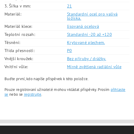
3. Šířka v mm:
21
Materiál:
Standardní ocel pro valivá
ložiska.
Materiál klece:
lisovaná ocelová
Teplotní rozsah:
Standardní -20 až +120
Těsnění:
Krytované plechem.
Třída přesnosti:
P0
Vnější kroužek:
Bez příruby / drážky.
Vnitřní vůle:
Mírně zvětšená radiální vůle
Buďte první, kdo napíše příspěvek k této položce.
Pouze registrovaní uživatelé mohou vkládat příspěvky. Prosím
přihlaste
se
nebo se
registrujte
.