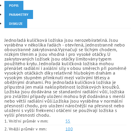
POPIS
PARAMETRY
DISKUZE
Jednořadá kuličková ložiska jsou nerozebíratelná. Jsou
vyráběna v několika řadách - otevřená, jednostranně nebo
oboustranně zakrytovaná.Vyznačují se tichým chodem,
nízkým třením a jsou vhodná i pro vysoké otáčky. U
zakrytovaných ložisek jsou otáčky limitovány typem
použitého krytu. Jednořadá kuličková ložiska mohou
přenášet radiální i axiální síly v obou směrech při poměrně
vysokých otáčkách díky relativně hlubokým drahám a
vysokým stupněm přimknutí mezi valivými tělesy a
oběžnými drahami. Pro jednořadá kuličková ložiska je
přípustná jen malá naklopitelnost ložiskových kroužků.
Ložiska jsou dodávána se standardní radiální vůlí, ložiska
pro zvláštní případy uložení mohou být dodávána s menší
nebo větší radiální vůlí.Ložiska jsou vyráběna v normální
přesnosti chodu, pro uložení náročnější na přesnost nebo
uložení s vyšší frekvencí otáčení se používají ložiska s
vyšší přesností chodu.
1. Vnitřní průměr v mm:
55
2. Vnější průměr v mm:
100