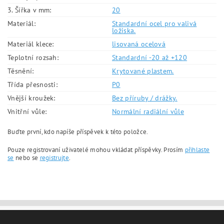
3. Šířka v mm:
20
Materiál:
Standardní ocel pro valivá
ložiska.
Materiál klece:
lisovaná ocelová
Teplotní rozsah:
Standardní -20 až +120
Těsnění:
Krytované plastem.
Třída přesnosti:
P0
Vnější kroužek:
Bez příruby / drážky.
Vnitřní vůle:
Normální radiální vůle
Buďte první, kdo napíše příspěvek k této položce.
Pouze registrovaní uživatelé mohou vkládat příspěvky. Prosím
přihlaste
se
nebo se
registrujte
.