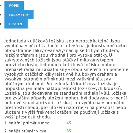
POPIS
PARAMETRY
DISKUZE
Jednořadá kuličková ložiska jsou nerozebíratelná. Jsou
vyráběna v několika řadách - otevřená, jednostranně nebo
oboustranně zakrytovaná.Vyznačují se tichým chodem,
nízkým třením a jsou vhodná i pro vysoké otáčky. U
zakrytovaných ložisek jsou otáčky limitovány typem
použitého krytu. Jednořadá kuličková ložiska mohou
přenášet radiální i axiální síly v obou směrech při poměrně
vysokých otáčkách díky relativně hlubokým drahám a
vysokým stupněm přimknutí mezi valivými tělesy a
oběžnými drahami. Pro jednořadá kuličková ložiska je
přípustná jen malá naklopitelnost ložiskových kroužků.
Ložiska jsou dodávána se standardní radiální vůlí, ložiska
pro zvláštní případy uložení mohou být dodávána s menší
nebo větší radiální vůlí.Ložiska jsou vyráběna v normální
přesnosti chodu, pro uložení náročnější na přesnost nebo
uložení s vyšší frekvencí otáčení se používají ložiska s
vyšší přesností chodu.
1. Vnitřní průměr v mm:
45
2. Vnější průměr v mm:
85