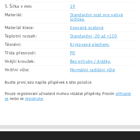
3. Šířka v mm:
19
Materiál:
Standardní ocel pro valivá
ložiska.
Materiál klece:
lisovaná ocelová
Teplotní rozsah:
Standardní -20 až +120
Těsnění:
Krytované plechem.
Třída přesnosti:
P0
Vnější kroužek:
Bez příruby / drážky.
Vnitřní vůle:
Normální radiální vůle
Buďte první, kdo napíše příspěvek k této položce.
Pouze registrovaní uživatelé mohou vkládat příspěvky. Prosím
přihlaste
se
nebo se
registrujte
.