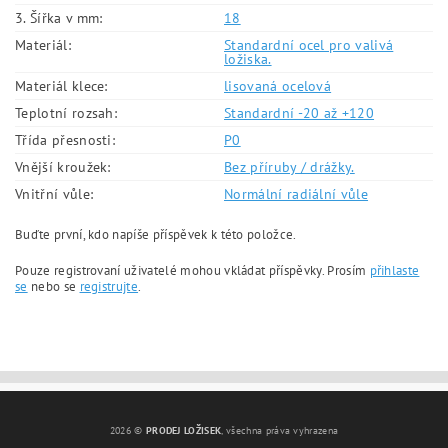
3. Šířka v mm:
18
Materiál:
Standardní ocel pro valivá
ložiska.
Materiál klece:
lisovaná ocelová
Teplotní rozsah:
Standardní -20 až +120
Třída přesnosti:
P0
Vnější kroužek:
Bez příruby / drážky.
Vnitřní vůle:
Normální radiální vůle
Buďte první, kdo napíše příspěvek k této položce.
Pouze registrovaní uživatelé mohou vkládat příspěvky. Prosím
přihlaste
se
nebo se
registrujte
.
2026 ©
PRODEJ LOŽISEK
, všechna práva vyhrazena