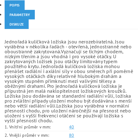
POPIS
PARAMETRY
DISKUZE
Jednořadá kuličková ložiska jsou nerozebíratelná. Jsou
vyráběna v několika řadách - otevřená, jednostranně nebo
oboustranně zakrytovaná.Vyznačují se tichým chodem,
nízkým třením a jsou vhodná i pro vysoké otáčky. U
zakrytovaných ložisek jsou otáčky limitovány typem
použitého krytu. Jednořadá kuličková ložiska mohou
přenášet radiální i axiální síly v obou směrech při poměrně
vysokých otáčkách díky relativně hlubokým drahám a
vysokým stupněm přimknutí mezi valivými tělesy a
oběžnými drahami. Pro jednořadá kuličková ložiska je
přípustná jen malá naklopitelnost ložiskových kroužků.
Ložiska jsou dodávána se standardní radiální vůlí, ložiska
pro zvláštní případy uložení mohou být dodávána s menší
nebo větší radiální vůlí.Ložiska jsou vyráběna v normální
přesnosti chodu, pro uložení náročnější na přesnost nebo
uložení s vyšší frekvencí otáčení se používají ložiska s
vyšší přesností chodu.
1. Vnitřní průměr v mm:
40
2. Vnější průměr v mm:
80