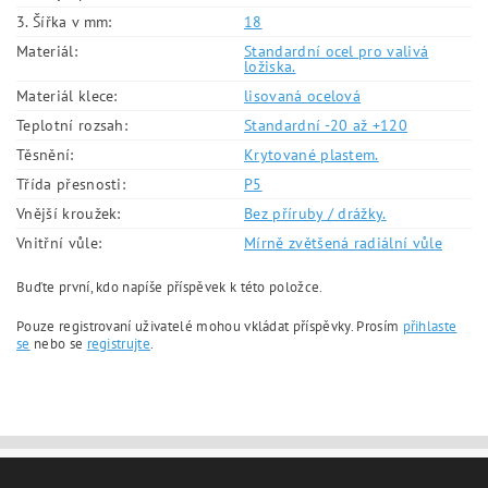
3. Šířka v mm:
18
Materiál:
Standardní ocel pro valivá
ložiska.
Materiál klece:
lisovaná ocelová
Teplotní rozsah:
Standardní -20 až +120
Těsnění:
Krytované plastem.
Třída přesnosti:
P5
Vnější kroužek:
Bez příruby / drážky.
Vnitřní vůle:
Mírně zvětšená radiální vůle
Buďte první, kdo napíše příspěvek k této položce.
Pouze registrovaní uživatelé mohou vkládat příspěvky. Prosím
přihlaste
se
nebo se
registrujte
.