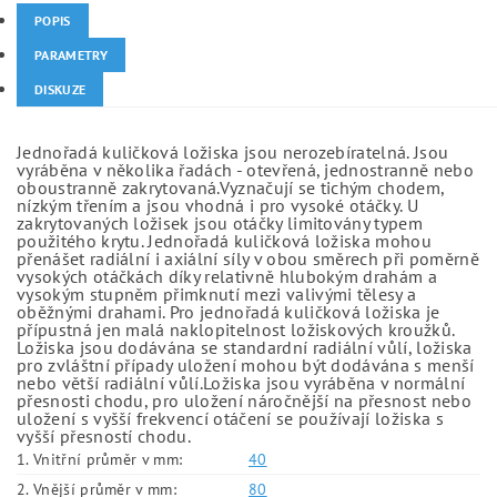
POPIS
PARAMETRY
DISKUZE
Jednořadá kuličková ložiska jsou nerozebíratelná. Jsou
vyráběna v několika řadách - otevřená, jednostranně nebo
oboustranně zakrytovaná.Vyznačují se tichým chodem,
nízkým třením a jsou vhodná i pro vysoké otáčky. U
zakrytovaných ložisek jsou otáčky limitovány typem
použitého krytu. Jednořadá kuličková ložiska mohou
přenášet radiální i axiální síly v obou směrech při poměrně
vysokých otáčkách díky relativně hlubokým drahám a
vysokým stupněm přimknutí mezi valivými tělesy a
oběžnými drahami. Pro jednořadá kuličková ložiska je
přípustná jen malá naklopitelnost ložiskových kroužků.
Ložiska jsou dodávána se standardní radiální vůlí, ložiska
pro zvláštní případy uložení mohou být dodávána s menší
nebo větší radiální vůlí.Ložiska jsou vyráběna v normální
přesnosti chodu, pro uložení náročnější na přesnost nebo
uložení s vyšší frekvencí otáčení se používají ložiska s
vyšší přesností chodu.
1. Vnitřní průměr v mm:
40
2. Vnější průměr v mm:
80