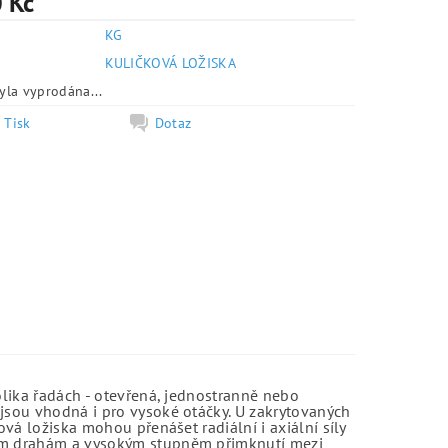
 Kč
KG
e
KULIČKOVÁ LOŽISKA
yla vyprodána...
Tisk
Dotaz
olika řadách - otevřená, jednostranně nebo
jsou vhodná i pro vysoké otáčky. U zakrytovaných
vá ložiska mohou přenášet radiální i axiální síly
kým drahám a vysokým stupněm přimknutí mezi