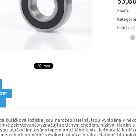
33,60
Značka
Kategori
Položka b
ETRY
E
á kuličková ložiska jsou nerozebíratelná. Jsou vyráběna v něk
anně zakrytovaná.Vyznačují se tichým chodem, nízkým třením a 
jsou otáčky limitovány typem použitého krytu. Jednořadá kuličko
směrech při poměrně vysokých otáčkách díky relativně hlubo