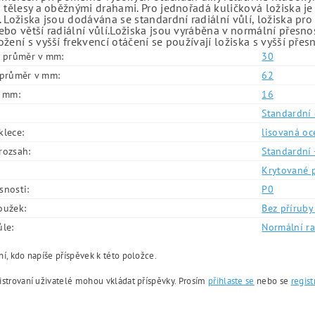
 tělesy a oběžnými drahami. Pro jednořadá kuličková ložiska je
 Ložiska jsou dodávána se standardní radiální vůlí, ložiska pr
bo větší radiální vůlí.Ložiska jsou vyráběna v normální přesno
žení s vyšší frekvencí otáčení se používají ložiska s vyšší přes
í průměr v mm:
30
í průměr v mm:
62
v mm:
16
Standardní 
klece:
lisovaná oc
rozsah:
Standardní 
Krytované 
snosti:
P0
oužek:
Bez příruby 
ůle:
Normální ra
í, kdo napíše příspěvek k této položce.
istrovaní uživatelé mohou vkládat příspěvky. Prosím
přihlaste se
nebo se
regist