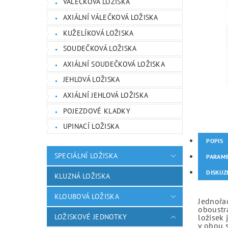
VÁLEČKOVÁ LOŽISKA
AXIÁLNÍ VÁLEČKOVÁ LOŽISKA
KUŽELÍKOVÁ LOŽISKA
SOUDEČKOVÁ LOŽISKA
AXIÁLNÍ SOUDEČKOVÁ LOŽISKA
JEHLOVÁ LOŽISKA
AXIÁLNÍ JEHLOVÁ LOŽISKA
POJEZDOVÉ KLADKY
UPINACÍ LOŽISKA
POPIS
SPECIÁLNÍ LOŽISKA
PARAM
DISKUZ
KLUZNÁ LOŽISKA
KLOUBOVÁ LOŽISKA
Jednořad
oboustr
LOŽISKOVÉ JEDNOTKY
ložisek 
v obou 