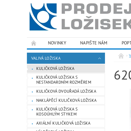
NOVINKY
NAPIŠTE NÁM
POP
PODMÍNKY OCHRANY OSOBNÍCH ÚDAJŮ
VALIVÁ LOŽISKA
KULIČKOVÁ LOŽISKA
62
KULIČKOVÁ LOŽISKA S
NESTANDARDNÍM ROZMĚREM
KULIČKOVÁ DVOUŘADÁ LOŽISKA
NAKLÁPĚCÍ KULIČKOVÁ LOŽISKA
KULIČKOVÁ LOŽISKA S
KOSOÚHLÝM STYKEM
AXIÁLNÍ KULIČKOVÁ LOŽISKA