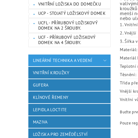
valivými
VNITŘNÍ LOŽISKA DO DOMEČKU
kroužků.
menší ne
UCP - STOJATÝ LOŽISKOVÝ DOMEK
nebo ulo
UCFL - PŘÍRUBOVÝ LOŽISKOVÝ
1. Vnitřn
DOMEK NA 2 ŠROUBY.
2. Vnějš
UCF - PŘÍRUBOVÝ LOŽISKOVÝ
3. Šířka 
DOMEK NA 4 ŠROUBY.
Materiál:
Materiál 
LINEÁRNÍ TECHNIKA A VEDENÍ
Teplotní 
VNITŘNÍ KROUŽKY
Těsnění:
Třída pře
GUFERA
Vnější kr
KLÍNOVÉ ŘEMENY
Vnitřní v
LEPIDLA LOCTITE
Buďte prvn
MAZIVA
Pouze reg
LOŽISKA PRO ZEMĚDĚLSTVÍ