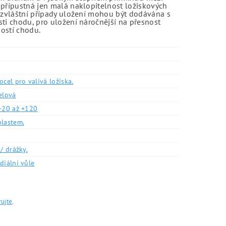
 přípustná jen malá naklopitelnost ložiskových
o zvláštní případy uložení mohou být dodávána s
sti chodu, pro uložení náročnější na přesnost
ností chodu.
ocel pro valivá ložiska.
elová
-20 až +120
plastem.
/ drážky.
diální vůle
rujte
.