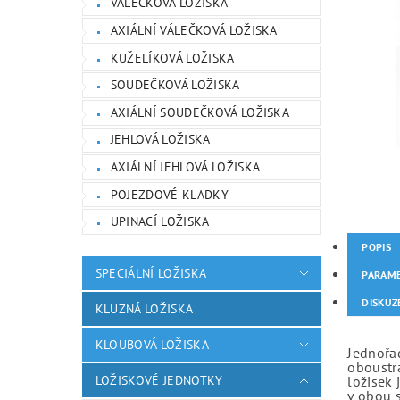
VÁLEČKOVÁ LOŽISKA
AXIÁLNÍ VÁLEČKOVÁ LOŽISKA
KUŽELÍKOVÁ LOŽISKA
SOUDEČKOVÁ LOŽISKA
AXIÁLNÍ SOUDEČKOVÁ LOŽISKA
JEHLOVÁ LOŽISKA
AXIÁLNÍ JEHLOVÁ LOŽISKA
POJEZDOVÉ KLADKY
UPINACÍ LOŽISKA
POPIS
SPECIÁLNÍ LOŽISKA
PARAM
DISKUZ
KLUZNÁ LOŽISKA
KLOUBOVÁ LOŽISKA
Jednořad
oboustr
LOŽISKOVÉ JEDNOTKY
ložisek 
v obou 