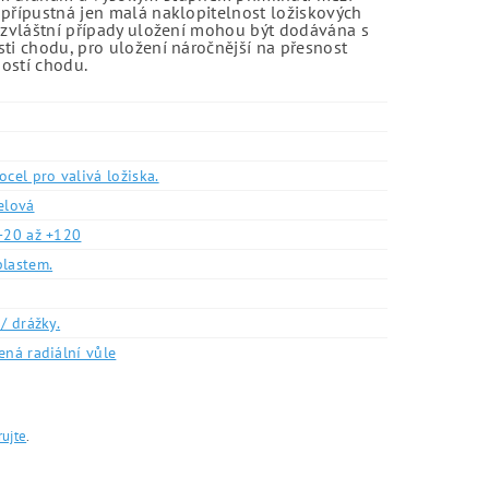
 přípustná jen malá naklopitelnost ložiskových
o zvláštní případy uložení mohou být dodávána s
sti chodu, pro uložení náročnější na přesnost
ností chodu.
ocel pro valivá ložiska.
elová
-20 až +120
plastem.
/ drážky.
ená radiální vůle
rujte
.