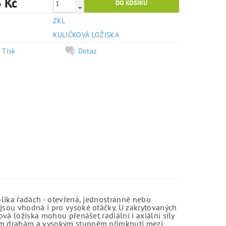
 Kč
ZKL
e
KULIČKOVÁ LOŽISKA
Tisk
Dotaz
olika řadách - otevřená, jednostranně nebo
jsou vhodná i pro vysoké otáčky. U zakrytovaných
vá ložiska mohou přenášet radiální i axiální síly
kým drahám a vysokým stupněm přimknutí mezi