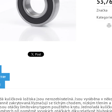
53,76
Značka
Kategori
ETRY
E
á kuličková ložiska jsou nerozebíratelná. Jsou vyráběna v něk
anně zakrytovaná.Vyznačují se tichým chodem, nízkým třením a 
jsou otáčky limitovány typem použitého krytu. Jednořadá kuličko
směrech při poměrně vysokých otáčkách díky relativně hlubo