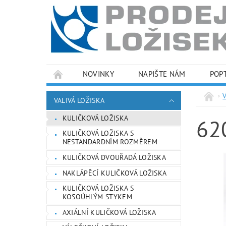
NOVINKY
NAPIŠTE NÁM
POP
PODMÍNKY OCHRANY OSOBNÍCH ÚDAJŮ
VALIVÁ LOŽISKA
KULIČKOVÁ LOŽISKA
62
KULIČKOVÁ LOŽISKA S
NESTANDARDNÍM ROZMĚREM
KULIČKOVÁ DVOUŘADÁ LOŽISKA
NAKLÁPĚCÍ KULIČKOVÁ LOŽISKA
KULIČKOVÁ LOŽISKA S
KOSOÚHLÝM STYKEM
AXIÁLNÍ KULIČKOVÁ LOŽISKA