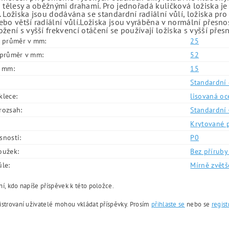
 tělesy a oběžnými drahami. Pro jednořadá kuličková ložiska je
 Ložiska jsou dodávána se standardní radiální vůlí, ložiska pr
bo větší radiální vůlí.Ložiska jsou vyráběna v normální přesno
žení s vyšší frekvencí otáčení se používají ložiska s vyšší přes
í průměr v mm:
25
í průměr v mm:
52
v mm:
15
Standardní 
klece:
lisovaná oc
rozsah:
Standardní 
Krytované 
snosti:
P0
oužek:
Bez příruby 
ůle:
Mírně zvětš
í, kdo napíše příspěvek k této položce.
istrovaní uživatelé mohou vkládat příspěvky. Prosím
přihlaste se
nebo se
regist