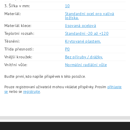
3. Šířka v mm:
10
Materiál:
Standardní ocel pro valivá
ložiska.
Materiál klece:
lisovaná ocelová
Teplotní rozsah:
Standardní -20 až +120
Těsnění:
Krytované plastem.
Třída přesnosti:
P0
Vnější kroužek:
Bez příruby / drážky.
Vnitřní vůle:
Normální radiální vůle
Buďte první, kdo napíše příspěvek k této položce.
Pouze registrovaní uživatelé mohou vkládat příspěvky. Prosím
přihlaste
se
nebo se
registrujte
.