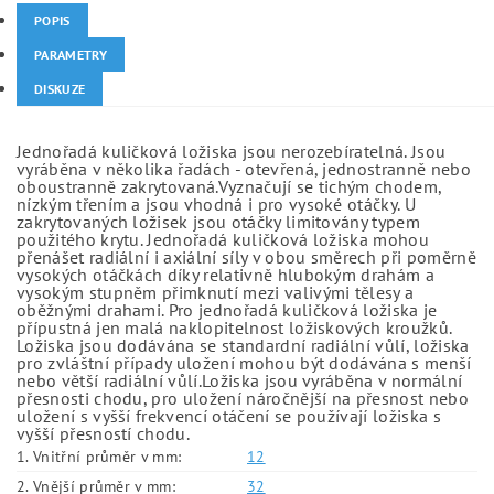
POPIS
PARAMETRY
DISKUZE
Jednořadá kuličková ložiska jsou nerozebíratelná. Jsou
vyráběna v několika řadách - otevřená, jednostranně nebo
oboustranně zakrytovaná.Vyznačují se tichým chodem,
nízkým třením a jsou vhodná i pro vysoké otáčky. U
zakrytovaných ložisek jsou otáčky limitovány typem
použitého krytu. Jednořadá kuličková ložiska mohou
přenášet radiální i axiální síly v obou směrech při poměrně
vysokých otáčkách díky relativně hlubokým drahám a
vysokým stupněm přimknutí mezi valivými tělesy a
oběžnými drahami. Pro jednořadá kuličková ložiska je
přípustná jen malá naklopitelnost ložiskových kroužků.
Ložiska jsou dodávána se standardní radiální vůlí, ložiska
pro zvláštní případy uložení mohou být dodávána s menší
nebo větší radiální vůlí.Ložiska jsou vyráběna v normální
přesnosti chodu, pro uložení náročnější na přesnost nebo
uložení s vyšší frekvencí otáčení se používají ložiska s
vyšší přesností chodu.
1. Vnitřní průměr v mm:
12
2. Vnější průměr v mm:
32