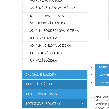
VÁLEČKOVÁ LOŽISKA
AXIÁLNÍ VÁLEČKOVÁ LOŽISKA
KUŽELÍKOVÁ LOŽISKA
SOUDEČKOVÁ LOŽISKA
AXIÁLNÍ SOUDEČKOVÁ LOŽISKA
JEHLOVÁ LOŽISKA
AXIÁLNÍ JEHLOVÁ LOŽISKA
POJEZDOVÉ KLADKY
UPINACÍ LOŽISKA
POPIS
SPECIÁLNÍ LOŽISKA
PARAM
DISKUZ
KLUZNÁ LOŽISKA
KLOUBOVÁ LOŽISKA
Jednořad
oboustr
LOŽISKOVÉ JEDNOTKY
ložisek 
v obou 