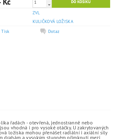
 Kč
ZVL
e
KULIČKOVÁ LOŽISKA
Tisk
Dotaz
olika řadách - otevřená, jednostranně nebo
jsou vhodná i pro vysoké otáčky. U zakrytovaných
vá ložiska mohou přenášet radiální i axiální síly
kým drahám a vysokým stupněm přimknutí mezi