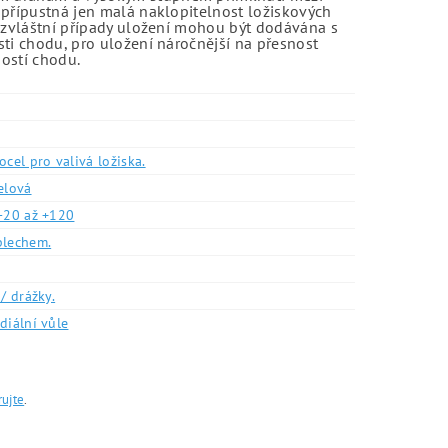
 přípustná jen malá naklopitelnost ložiskových
o zvláštní případy uložení mohou být dodávána s
sti chodu, pro uložení náročnější na přesnost
ností chodu.
ocel pro valivá ložiska.
elová
-20 až +120
plechem.
/ drážky.
diální vůle
rujte
.