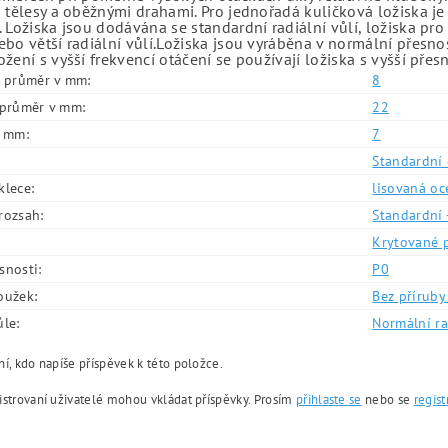
 tělesy a oběžnými drahami. Pro jednořadá kuličková ložiska je
 Ložiska jsou dodávána se standardní radiální vůlí, ložiska pr
bo větší radiální vůlí.Ložiska jsou vyráběna v normální přesno
žení s vyšší frekvencí otáčení se používají ložiska s vyšší přes
í průměr v mm:
8
í průměr v mm:
22
v mm:
7
Standardní 
klece:
lisovaná oc
rozsah:
Standardní 
Krytované 
snosti:
P0
oužek:
Bez příruby 
ůle:
Normální ra
í, kdo napíše příspěvek k této položce.
istrovaní uživatelé mohou vkládat příspěvky. Prosím
přihlaste se
nebo se
regist