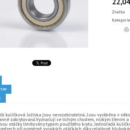
22,04
Značka
Kategori
ETRY
E
á kuličková ložiska jsou nerozebíratelná. Jsou vyráběna v něk
anně zakrytovaná.Vyznačují se tichým chodem, nízkým třením a 
jsou otáčky limitovány typem použitého krytu. Jednořadá kuličko
směrech při poměrně vysokých otáčkách díky relativně hlubo