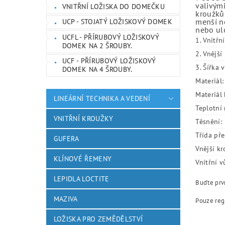
valivými
VNITŘNÍ LOŽISKA DO DOMEČKU
kroužků.
menší ne
UCP - STOJATÝ LOŽISKOVÝ DOMEK
nebo ulo
UCFL - PŘÍRUBOVÝ LOŽISKOVÝ
1. Vnitřn
DOMEK NA 2 ŠROUBY.
2. Vnějš
UCF - PŘÍRUBOVÝ LOŽISKOVÝ
3. Šířka 
DOMEK NA 4 ŠROUBY.
Materiál:
Materiál 
LINEÁRNÍ TECHNIKA A VEDENÍ
Teplotní 
VNITŘNÍ KROUŽKY
Těsnění:
Třída pře
GUFERA
Vnější kr
KLÍNOVÉ ŘEMENY
Vnitřní v
LEPIDLA LOCTITE
Buďte prvn
MAZIVA
Pouze reg
LOŽISKA PRO ZEMĚDĚLSTVÍ