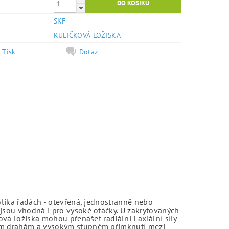
SKF
e
KULIČKOVÁ LOŽISKA
Tisk
Dotaz
olika řadách - otevřená, jednostranně nebo
jsou vhodná i pro vysoké otáčky. U zakrytovaných
vá ložiska mohou přenášet radiální i axiální síly
kým drahám a vysokým stupněm přimknutí mezi