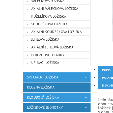
VÁLEČKOVÁ LOŽISKA
AXIÁLNÍ VÁLEČKOVÁ LOŽISKA
KUŽELÍKOVÁ LOŽISKA
SOUDEČKOVÁ LOŽISKA
AXIÁLNÍ SOUDEČKOVÁ LOŽISKA
JEHLOVÁ LOŽISKA
AXIÁLNÍ JEHLOVÁ LOŽISKA
POJEZDOVÉ KLADKY
UPINACÍ LOŽISKA
POPIS
SPECIÁLNÍ LOŽISKA
PARAM
DISKUZ
KLUZNÁ LOŽISKA
KLOUBOVÁ LOŽISKA
Jednořad
oboustr
LOŽISKOVÉ JEDNOTKY
ložisek 
v obou 