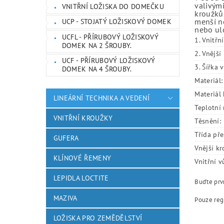
valivými
VNITŘNÍ LOŽISKA DO DOMEČKU
kroužků.
menší ne
UCP - STOJATÝ LOŽISKOVÝ DOMEK
nebo ulo
UCFL - PŘÍRUBOVÝ LOŽISKOVÝ
1. Vnitřn
DOMEK NA 2 ŠROUBY.
2. Vnějš
UCF - PŘÍRUBOVÝ LOŽISKOVÝ
3. Šířka 
DOMEK NA 4 ŠROUBY.
Materiál:
Materiál 
LINEÁRNÍ TECHNIKA A VEDENÍ
Teplotní 
VNITŘNÍ KROUŽKY
Těsnění:
Třída pře
GUFERA
Vnější kr
KLÍNOVÉ ŘEMENY
Vnitřní v
LEPIDLA LOCTITE
Buďte prvn
MAZIVA
Pouze reg
LOŽISKA PRO ZEMĚDĚLSTVÍ