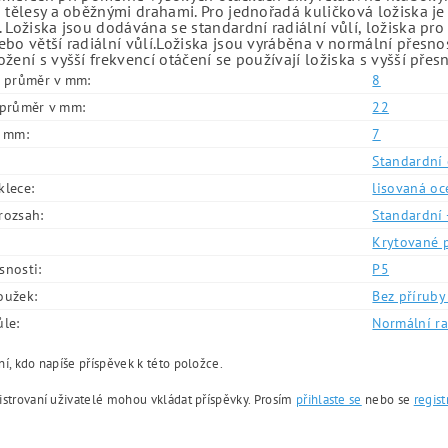
 tělesy a oběžnými drahami. Pro jednořadá kuličková ložiska je
 Ložiska jsou dodávána se standardní radiální vůlí, ložiska pr
bo větší radiální vůlí.Ložiska jsou vyráběna v normální přesno
žení s vyšší frekvencí otáčení se používají ložiska s vyšší přes
í průměr v mm:
8
í průměr v mm:
22
v mm:
7
Standardní 
klece:
lisovaná oc
rozsah:
Standardní 
Krytované 
snosti:
P5
oužek:
Bez příruby 
ůle:
Normální ra
í, kdo napíše příspěvek k této položce.
istrovaní uživatelé mohou vkládat příspěvky. Prosím
přihlaste se
nebo se
regist