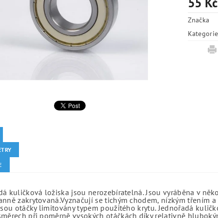
55 Kč
Značka
Kategori
ETRY
E
á kuličková ložiska jsou nerozebíratelná. Jsou vyráběna v něk
anně zakrytovaná.Vyznačují se tichým chodem, nízkým třením a 
jsou otáčky limitovány typem použitého krytu. Jednořadá kuličko
směrech při poměrně vysokých otáčkách díky relativně hlubo