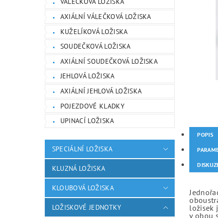
VÁLEČKOVÁ LOŽISKA
AXIÁLNÍ VÁLEČKOVÁ LOŽISKA
KUŽELÍKOVÁ LOŽISKA
SOUDEČKOVÁ LOŽISKA
AXIÁLNÍ SOUDEČKOVÁ LOŽISKA
JEHLOVÁ LOŽISKA
AXIÁLNÍ JEHLOVÁ LOŽISKA
POJEZDOVÉ KLADKY
UPINACÍ LOŽISKA
POPIS
SPECIÁLNÍ LOŽISKA
PARAM
DISKUZ
KLUZNÁ LOŽISKA
KLOUBOVÁ LOŽISKA
Jednořad
oboustr
LOŽISKOVÉ JEDNOTKY
ložisek 
v obou 