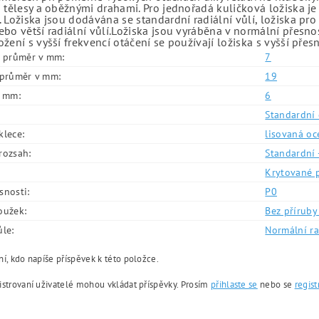
 tělesy a oběžnými drahami. Pro jednořadá kuličková ložiska je
 Ložiska jsou dodávána se standardní radiální vůlí, ložiska pr
bo větší radiální vůlí.Ložiska jsou vyráběna v normální přesno
žení s vyšší frekvencí otáčení se používají ložiska s vyšší přes
í průměr v mm:
7
í průměr v mm:
19
v mm:
6
Standardní 
klece:
lisovaná oc
rozsah:
Standardní 
Krytované 
snosti:
P0
oužek:
Bez příruby 
ůle:
Normální ra
í, kdo napíše příspěvek k této položce.
istrovaní uživatelé mohou vkládat příspěvky. Prosím
přihlaste se
nebo se
regist