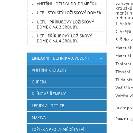
valivými
VNITŘNÍ LOŽISKA DO DOMEČKU
kroužků.
menší ne
UCP - STOJATÝ LOŽISKOVÝ DOMEK
nebo ulo
UCFL - PŘÍRUBOVÝ LOŽISKOVÝ
1. Vnitřn
DOMEK NA 2 ŠROUBY.
2. Vnějš
UCF - PŘÍRUBOVÝ LOŽISKOVÝ
3. Šířka 
DOMEK NA 4 ŠROUBY.
Materiál:
Materiál 
LINEÁRNÍ TECHNIKA A VEDENÍ
Teplotní 
VNITŘNÍ KROUŽKY
Těsnění:
Třída pře
GUFERA
Vnější kr
KLÍNOVÉ ŘEMENY
Vnitřní v
LEPIDLA LOCTITE
Buďte prvn
MAZIVA
Pouze reg
LOŽISKA PRO ZEMĚDĚLSTVÍ