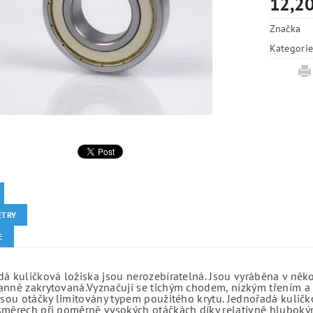
12,20
Značka
Kategori
ETRY
E
á kuličková ložiska jsou nerozebíratelná. Jsou vyráběna v něk
anně zakrytovaná.Vyznačují se tichým chodem, nízkým třením a 
jsou otáčky limitovány typem použitého krytu. Jednořadá kuličko
směrech při poměrně vysokých otáčkách díky relativně hlubo