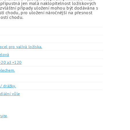
 přípustná jen malá naklopitelnost ložiskových
o zvláštní případy uložení mohou být dodávána s
sti chodu, pro uložení náročnější na přesnost
ností chodu.
ocel pro valivá ložiska.
elová
-20 až +120
plechem.
/ drážky.
diální vůle
rujte
.