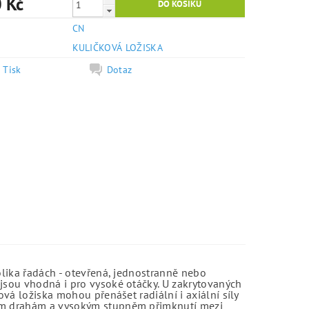
 Kč
CN
e
KULIČKOVÁ LOŽISKA
Tisk
Dotaz
olika řadách - otevřená, jednostranně nebo
jsou vhodná i pro vysoké otáčky. U zakrytovaných
vá ložiska mohou přenášet radiální i axiální síly
kým drahám a vysokým stupněm přimknutí mezi