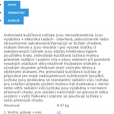
POPIS
PARAMETRY
DISKUZE
Jednořadá kuličková ložiska jsou nerozebíratelná. Jsou
vyráběna v několika řadách - otevřená, jednostranně nebo
oboustranně zakrytovaná.Vyznačují se tichým chodem,
nízkým třením a jsou vhodná i pro vysoké otáčky. U
zakrytovaných ložisek jsou otáčky limitovány typem
použitého krytu. Jednořadá kuličková ložiska mohou
přenášet radiální i axiální síly v obou směrech při poměrně
vysokých otáčkách díky relativně hlubokým drahám a
vysokým stupněm přimknutí mezi valivými tělesy a
oběžnými drahami. Pro jednořadá kuličková ložiska je
přípustná jen malá naklopitelnost ložiskových kroužků.
Ložiska jsou dodávána se standardní radiální vůlí, ložiska
pro zvláštní případy uložení mohou být dodávána s menší
nebo větší radiální vůlí.Ložiska jsou vyráběna v normální
přesnosti chodu, pro uložení náročnější na přesnost nebo
uložení s vyšší frekvencí otáčení se používají ložiska s
vyšší přesností chodu.
Hmotnost
0.47 kg
1. Vnitřní průměr v mm:
65