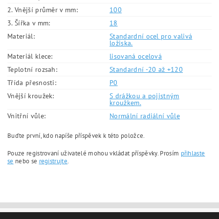
2. Vnější průměr v mm:
100
3. Šířka v mm:
18
Materiál:
Standardní ocel pro valivá
ložiska.
Materiál klece:
lisovaná ocelová
Teplotní rozsah:
Standardní -20 až +120
Třída přesnosti:
P0
Vnější kroužek:
S drážkou a pojistným
kroužkem.
Vnitřní vůle:
Normální radiální vůle
Buďte první, kdo napíše příspěvek k této položce.
Pouze registrovaní uživatelé mohou vkládat příspěvky. Prosím
přihlaste
se
nebo se
registrujte
.