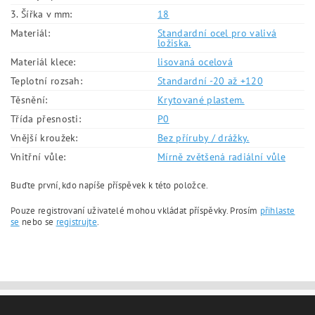
3. Šířka v mm:
18
Materiál:
Standardní ocel pro valivá
ložiska.
Materiál klece:
lisovaná ocelová
Teplotní rozsah:
Standardní -20 až +120
Těsnění:
Krytované plastem.
Třída přesnosti:
P0
Vnější kroužek:
Bez příruby / drážky.
Vnitřní vůle:
Mírně zvětšená radiální vůle
Buďte první, kdo napíše příspěvek k této položce.
Pouze registrovaní uživatelé mohou vkládat příspěvky. Prosím
přihlaste
se
nebo se
registrujte
.