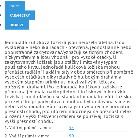
POPIS
PARAMETRY
DISKUZE
Jednořadá kuličková ložiska jsou nerozebíratelná. Jsou
vyráběna v několika řadách - otevřená, jednostranně nebo
oboustranně zakrytovaná.Vyznačují se tichým chodem,
nízkým třením a jsou vhodná i pro vysoké otáčky. U
zakrytovaných ložisek jsou otáčky limitovány typem
použitého krytu. Jednořadá kuličková ložiska mohou
přenášet radiální i axiální síly v obou směrech při poměrně
vysokých otáčkách díky relativně hlubokým drahám a
vysokým stupněm přimknutí mezi valivými tělesy a
oběžnými drahami. Pro jednořadá kuličková ložiska je
přípustná jen malá naklopitelnost ložiskových kroužků.
Ložiska jsou dodávána se standardní radiální vůlí, ložiska
pro zvláštní případy uložení mohou být dodávána s menší
nebo větší radiální vůlí.Ložiska jsou vyráběna v normální
přesnosti chodu, pro uložení náročnější na přesnost nebo
uložení s vyšší frekvencí otáčení se používají ložiska s
vyšší přesností chodu.
1. Vnitřní průměr v mm:
55
2. Vnější průměr v mm:
90