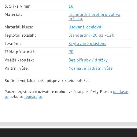
3. Šířka v mm:
16
Materiál:
Standardní ocel pro valivá
ložiska.
Materiál klece:
lisovaná ocelová
Teplotní rozsah:
Standardní -20 až +120
Těsnění:
Krytované plastem.
Třída přesnosti:
P0
Vnější kroužek:
Bez příruby / drážky.
Vnitřní vůle:
Normální radiální vůle
Buďte první, kdo napíše příspěvek k této položce.
Pouze registrovaní uživatelé mohou vkládat příspěvky. Prosím
přihlaste
se
nebo se
registrujte
.