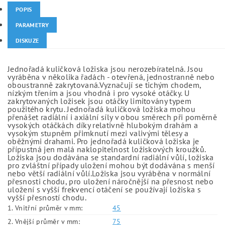
POPIS
PARAMETRY
DISKUZE
Jednořadá kuličková ložiska jsou nerozebíratelná. Jsou
vyráběna v několika řadách - otevřená, jednostranně nebo
oboustranně zakrytovaná.Vyznačují se tichým chodem,
nízkým třením a jsou vhodná i pro vysoké otáčky. U
zakrytovaných ložisek jsou otáčky limitovány typem
použitého krytu. Jednořadá kuličková ložiska mohou
přenášet radiální i axiální síly v obou směrech při poměrně
vysokých otáčkách díky relativně hlubokým drahám a
vysokým stupněm přimknutí mezi valivými tělesy a
oběžnými drahami. Pro jednořadá kuličková ložiska je
přípustná jen malá naklopitelnost ložiskových kroužků.
Ložiska jsou dodávána se standardní radiální vůlí, ložiska
pro zvláštní případy uložení mohou být dodávána s menší
nebo větší radiální vůlí.Ložiska jsou vyráběna v normální
přesnosti chodu, pro uložení náročnější na přesnost nebo
uložení s vyšší frekvencí otáčení se používají ložiska s
vyšší přesností chodu.
1. Vnitřní průměr v mm:
45
2. Vnější průměr v mm:
75