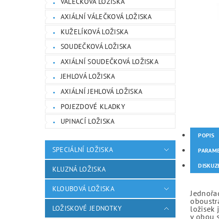
VÁLEČKOVÁ LOŽISKA
AXIÁLNÍ VÁLEČKOVÁ LOŽISKA
KUŽELÍKOVÁ LOŽISKA
SOUDEČKOVÁ LOŽISKA
AXIÁLNÍ SOUDEČKOVÁ LOŽISKA
JEHLOVÁ LOŽISKA
AXIÁLNÍ JEHLOVÁ LOŽISKA
POJEZDOVÉ KLADKY
UPINACÍ LOŽISKA
POPIS
SPECIÁLNÍ LOŽISKA
PARAM
DISKUZ
KLUZNÁ LOŽISKA
KLOUBOVÁ LOŽISKA
Jednořad
oboustr
LOŽISKOVÉ JEDNOTKY
ložisek 
v obou 