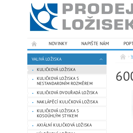
NOVINKY
NAPIŠTE NÁM
POP
PODMÍNKY OCHRANY OSOBNÍCH ÚDAJŮ
VALIVÁ LOŽISKA
KULIČKOVÁ LOŽISKA
60
KULIČKOVÁ LOŽISKA S
NESTANDARDNÍM ROZMĚREM
KULIČKOVÁ DVOUŘADÁ LOŽISKA
NAKLÁPĚCÍ KULIČKOVÁ LOŽISKA
KULIČKOVÁ LOŽISKA S
KOSOÚHLÝM STYKEM
AXIÁLNÍ KULIČKOVÁ LOŽISKA