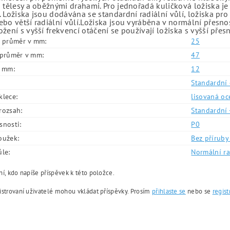
 tělesy a oběžnými drahami. Pro jednořadá kuličková ložiska je
 Ložiska jsou dodávána se standardní radiální vůlí, ložiska pr
bo větší radiální vůlí.Ložiska jsou vyráběna v normální přesno
žení s vyšší frekvencí otáčení se používají ložiska s vyšší přes
í průměr v mm:
25
í průměr v mm:
47
v mm:
12
Standardní 
klece:
lisovaná oc
rozsah:
Standardní 
snosti:
P0
oužek:
Bez příruby 
ůle:
Normální ra
í, kdo napíše příspěvek k této položce.
istrovaní uživatelé mohou vkládat příspěvky. Prosím
přihlaste se
nebo se
regist