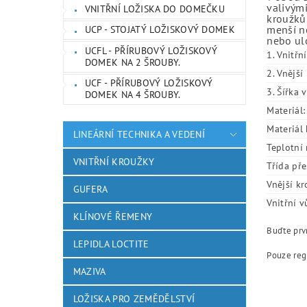
valivými
VNITŘNÍ LOŽISKA DO DOMEČKU
kroužků.
menší ne
UCP - STOJATÝ LOŽISKOVÝ DOMEK
nebo ulo
UCFL - PŘÍRUBOVÝ LOŽISKOVÝ
1. Vnitřn
DOMEK NA 2 ŠROUBY.
2. Vnějš
UCF - PŘÍRUBOVÝ LOŽISKOVÝ
3. Šířka 
DOMEK NA 4 ŠROUBY.
Materiál:
Materiál 
LINEÁRNÍ TECHNIKA A VEDENÍ
Teplotní 
VNITŘNÍ KROUŽKY
Třída pře
Vnější kr
GUFERA
Vnitřní v
KLÍNOVÉ ŘEMENY
Buďte prvn
LEPIDLA LOCTITE
Pouze reg
MAZIVA
LOŽISKA PRO ZEMĚDĚLSTVÍ