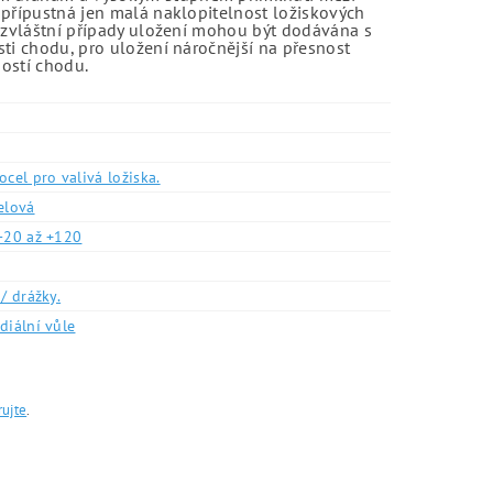
 přípustná jen malá naklopitelnost ložiskových
o zvláštní případy uložení mohou být dodávána s
sti chodu, pro uložení náročnější na přesnost
ností chodu.
ocel pro valivá ložiska.
elová
-20 až +120
/ drážky.
diální vůle
rujte
.