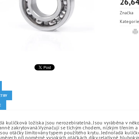
26,64
Značka
Kategori
ETRY
E
á kuličková ložiska jsou nerozebíratelná. Jsou vyráběna v něk
anně zakrytovaná.Vyznačují se tichým chodem, nízkým třením a 
jsou otáčky limitovány typem použitého krytu. Jednořadá kuličko
směrech při poměrně vysokých otáčkách díky relativně hlubo