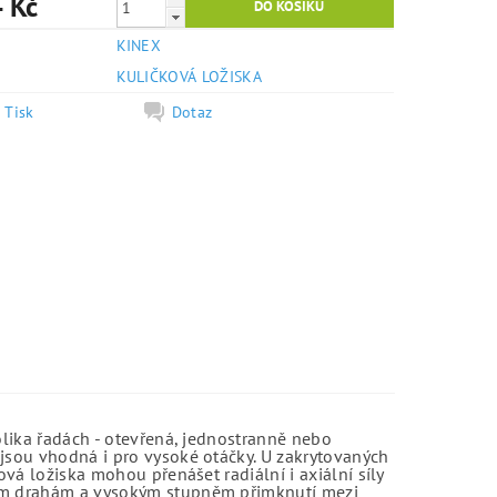
 Kč
KINEX
e
KULIČKOVÁ LOŽISKA
Tisk
Dotaz
olika řadách - otevřená, jednostranně nebo
jsou vhodná i pro vysoké otáčky. U zakrytovaných
vá ložiska mohou přenášet radiální i axiální síly
kým drahám a vysokým stupněm přimknutí mezi