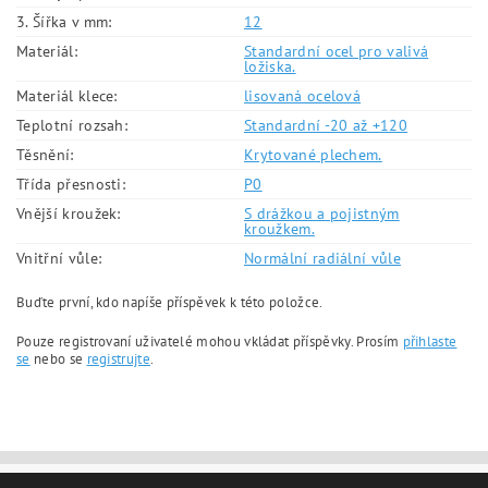
3. Šířka v mm:
12
Materiál:
Standardní ocel pro valivá
ložiska.
Materiál klece:
lisovaná ocelová
Teplotní rozsah:
Standardní -20 až +120
Těsnění:
Krytované plechem.
Třída přesnosti:
P0
Vnější kroužek:
S drážkou a pojistným
kroužkem.
Vnitřní vůle:
Normální radiální vůle
Buďte první, kdo napíše příspěvek k této položce.
Pouze registrovaní uživatelé mohou vkládat příspěvky. Prosím
přihlaste
se
nebo se
registrujte
.