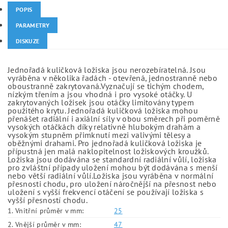
POPIS
PARAMETRY
DISKUZE
Jednořadá kuličková ložiska jsou nerozebíratelná. Jsou
vyráběna v několika řadách - otevřená, jednostranně nebo
oboustranně zakrytovaná.Vyznačují se tichým chodem,
nízkým třením a jsou vhodná i pro vysoké otáčky. U
zakrytovaných ložisek jsou otáčky limitovány typem
použitého krytu. Jednořadá kuličková ložiska mohou
přenášet radiální i axiální síly v obou směrech při poměrně
vysokých otáčkách díky relativně hlubokým drahám a
vysokým stupněm přimknutí mezi valivými tělesy a
oběžnými drahami. Pro jednořadá kuličková ložiska je
přípustná jen malá naklopitelnost ložiskových kroužků.
Ložiska jsou dodávána se standardní radiální vůlí, ložiska
pro zvláštní případy uložení mohou být dodávána s menší
nebo větší radiální vůlí.Ložiska jsou vyráběna v normální
přesnosti chodu, pro uložení náročnější na přesnost nebo
uložení s vyšší frekvencí otáčení se používají ložiska s
vyšší přesností chodu.
1. Vnitřní průměr v mm:
25
2. Vnější průměr v mm:
47